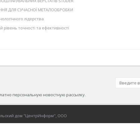
ГЛОШЛІФУВАЛЬНИХ ВЕРСТАТІВ STUDER
ШЕННЯ ДЛЯ СУЧАСНОЇ МЕТАЛООБРОБКИ
хнологічного лідерства
ий рівень точності та ефективності
платно персональную новостную рассылку.
ельский дом "ЦентрИнформ", ООО