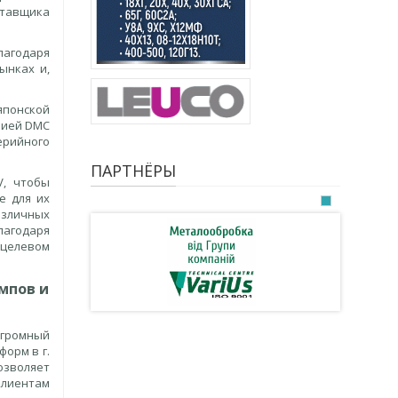
ставщика
лагодаря
ынках и,
 японской
рией DMC
ерийного
ПАРТНЁРЫ
V, чтобы
е для их
азличных
лагодаря
 целевом
мпов и
огромный
форм в г.
озволяет
клиентам