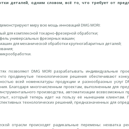
тки деталей, одним словом, всё то, что требует от пред
демонстрируют миру всю мощь инноваций DMG MORI:
ный для комплексной токарно-фрезерной обработки;
тфель универсальных фрезерных машин;
машин для механической обработки крупногабаритных деталей;
ования;
 микрообработки.
стях позволяют DMG MORI разрабатывать индивидуальные про
 что продвинутые технологические решения обеспечивают конк
ностью всей номенклатуры продукции и разнообразных услуг 
ения. Благодаря многочисленным проектам, выполненным для пре
инструментального производства, автоматизации всевозможных п
опыт, который теперь идет на пользу её нынешним клиентам. 
спективных технологических решений, предназначенных для опре
еской отрасли происходят радикальные перемены: нехватка ре