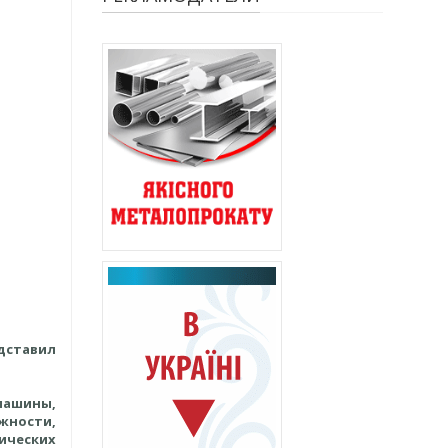
дставил
машины,
ности,
ических