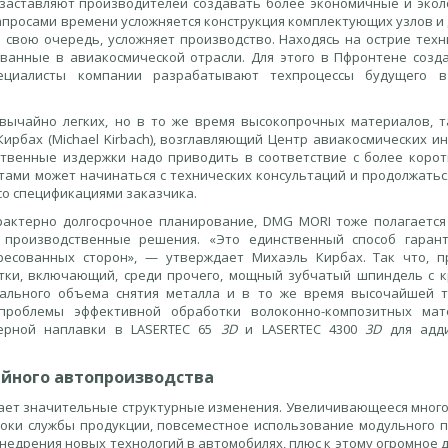
 заставляют производителей создавать более экономичные и экол
апросами времени усложняется конструкция комплектующих узлов и 
 свою очередь, усложняет производство. Находясь на острие техн
ованные в авиакосмической отрасли. Для этого в Пфронтене созд
ециалисты компании разрабатывают техпроцессы будущего в
вычайно легких, но в то же время высокопрочных материалов, т
ирбах (Michael Kirbach), возглавляющий Центр авиакосмических и
твенные издержки надо приводить в соответствие с более корот
нтами может начинаться с технических консультаций и продолжатьс
со спецификациями заказчика.
рактерно долгосрочное планирование, DMG MORI тоже полагается
производственные решения. «Это единственный способ гаран
ресованных сторон», — утверждает Михаэль Кирбах. Так что, п
тки, включающий, среди прочего, мощный зубчатый шпиндель с 
ального объема снятия металла и в то же время высочайшей т
проблемы эффективной обработки волоконно-композитных мат
зерной наплавки в LASERTEC 65
3D
и LASERTEC 4300
3D
для адди
йного автопроизводства
вает значительные структурные изменения. Увеличивающееся мног
сроки службы продукции, повсеместное использование модульного 
недрения новых технологий в автомобилях, плюс к этому огромное 