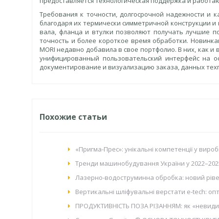
предоставляется технологическая поддержка и работа
Требования к точности, долгосрочной надежности и
благодаря их термически симметричной конструкции и 
вала, фланца и втулки позволяют получать лучшие 
точность и более короткое время обработки. Новинка
MORI недавно добавила в свое портфолио. В них, как 
унифицированный пользовательский интерфейс на ос
документирование и визуализацию заказа, данных техп
Похожие статьи
«Пригма-Прес»: унікальні компетенції у вироб
Тренди машинобудування України у 2022–202
Лазерно-водоструминна обробка: новий рівен
Вертикальні шліфувальні верстати e-tech: о
ПРОДУКТИВНІСТЬ ПОЗА РІЗАННЯМ: як «невидим