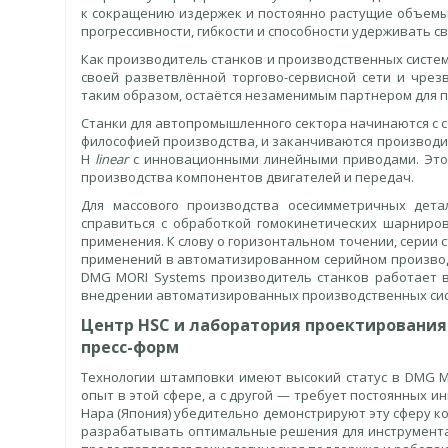
к сокращению издержек и постоянно растущие объемы
прогрессивности, гибкости и способности удерживать св
Как производитель станков и производственных систе
своей разветвлённой торгово-сервисной сети и чрез
таким образом, остаётся незаменимым партнером для п
Станки для автопромышленного сектора начинаются с се
философией производства, и заканчиваются производи
H
linear
с инновационными линейными приводами. Это 
производства компонентов двигателей и передач.
Для массового производства осесимметричных дет
справиться с обработкой гомокинетических шарниро
применения. К слову о горизонтальном точении, серии 
применений в автоматизированном серийном производ
DMG MORI Systems производитель станков работает в
внедрении автоматизированных производственных сис
Центр HSC и лаборатория проектирования
пресс-форм
Технологии штамповки имеют высокий статус в DMG MO
опыт в этой сфере, а с другой — требует постоянных ин
Нара (Япония) убедительно демонстрируют эту сферу 
разрабатывать оптимальные решения для инструмента