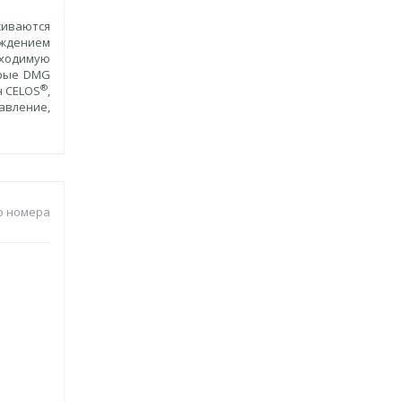
живаются
аждением
бходимую
орые DMG
®
н CELOS
,
авление,
о номера