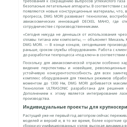
требования к сокращению выбросов углекислого газа
безопасные летательные аппараты. В соответствии с з
появляются новые конструкционные материалы, что, в
прогресса, DMG MORI развивает технологии, востреб
авиакосмических инноваций DECKEL MAHO, где сп
сотрудничестве с производственниками.
«Сегодня никуда не денешься от использования чрез
сплавы титана или композиты, — объясняет Михаэль К
DMG MORI. — В конце концов, сегодняшние производс
раньше, сроком службы оборудования». Работа с клие
до разработки техпроцесса «под ключ» в соответствии 
Поскольку для авиакосмической отрасли особенно ха
видение перспективы и новейшие, революционные 
устойчивую конкурентоспособность для всех заинте
комплекс оборудования для тяжелых режимов обрабо
моментом до 1300 Нм, DMG MORI добивается максим
Технология ULTRASONIC разработана для решения 
Дополнением к этому является интегрирование ла
производства.
Индивидуальные проекты для крупносери
Растущий уже не первый год автопром сейчас пережи
моделей и версий и, в то же время, более короткие 
сборки из унифицированных узлов, высокая динамика в