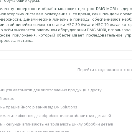
ют обучающие курсы.
 качеству поверхности обрабатывающих центров DMG MORI выдер
новаторским системам охлаждения. В то время, как шпиндели с охл
поверхности, динамические линейные приводы обеспечивают нео
ми этой линейки являются станки HSC 30
linear
и HSC 70
linear
, кот
и во всём высокотехнологичном оборудовании DMG MORI, использова
нове приложения, который обеспечивает последовательное упр
роцесса и станка.
Перейти к содержанию этог
ництві автоматів для виготовлення продукції із дроту
5 роках
ь прецизійного різання від DN Solutions
птимальне рішення для обробки великогабаритних деталей
і» секунди впливають на тривалість циклу обробки деталі