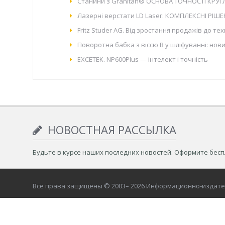
Станини з Granitan® ОСНОВА ТОЧНОСТІ КРУ
Лазерні верстати LD Laser: КОМПЛЕКСНІ РІ
Fritz Studer AG. Від зростання продажів до те
Поворотна бабка з віссю B у шліфуванні: нов
EXCETEK. NP600Plus — інтелект і точність
НОВОСТНАЯ РАССЫЛКА
Будьте в курсе наших последних новостей. Оформите бес
Все права защищены © 2003– 2026 Информационно-издат