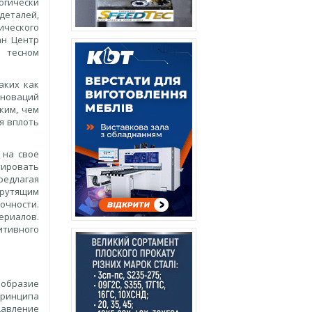
огически
деталей,
ического
ан Центр
 тесном
аких как
нноваций
ким, чем
я вплоть
 на свое
тировать
редлагая
крутящим
очности.
ериалов.
тивного
ообразие
принципа
давление