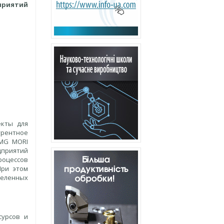
приятий
екты для
урентное
DMG MORI
дприятий
роцессов
При этом
деленных
сурсов и