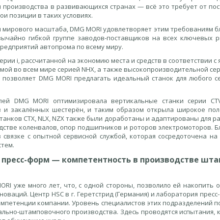
 производства в развивающихся странах — всё это требует от по
ои позиции в таких условиях.
м мирового масштаба, DMG MORI удовлетворяет этим требованиям б
вычайно гибкой группе заводов-поставщиков на всех ключевых р
редприятий автопрома по всему миру.
рии i, рассчитанной на экономию места и средств в соответствии с
мой во всем мире серией NHX, а также высокопроизводительной се
позволяет DMG MORI предлагать идеальный станок для любого с
алей DMG MORI оптимизировала вертикальные станки серии CT
в и закалённых шестерён, и таким образом открыла широкое пол
станков CTX, NLX, NZX также были доработаны и адаптированы для р
стве коленвалов, опор подшипников и роторов электромоторов. Б
 связке с опытной сервисной службой, которая сосредоточена на
тем.
 пресс-форм — компетентность в производстве шта
RI уже много лет, что, с одной стороны, позволило ей накопить 
новаций. Центр HSC в г. Геретстрид (Германия) и лаборатория пресс-
компетенции компании. Уровень специалистов этих подразделений п
льно-штамповочного производства. Здесь проводятся испытания, 