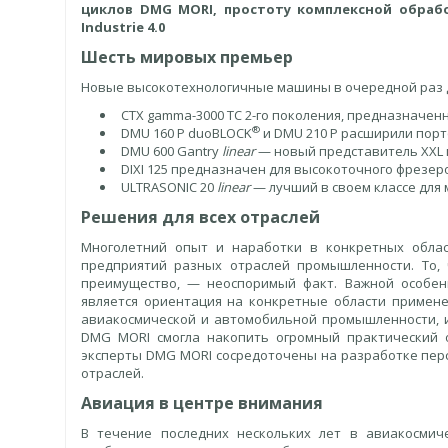
циклов DMG MORI, простоту комплексной обрабо
Industrie 4.0
Шесть мировых премьер
Новые высокотехнологичные машины в очередной раз 
CTX gamma-3000 TC 2-го поколения, предназначен
®
DMU 160 P duoBLOCK
и DMU 210 P расширили пор
DMU 600 Gantry
linear
— новый представитель XXL 
DIXI 125 предназначен для высокоточного фрезер
ULTRASONIC 20
linear
— лучший в своем классе для
Решения для всех отраслей
Многолетний опыт и наработки в конкретных обла
предприятий разных отраслей промышленности. То,
преимущество, — неоспоримый факт. Важной особен
является ориентация на конкретные области примен
авиакосмической и автомобильной промышленности, 
DMG MORI смогла накопить огромный практический 
эксперты DMG MORI сосредоточены на разработке пер
отраслей.
Авиация в центре внимания
В течение последних нескольких лет в авиакосмич