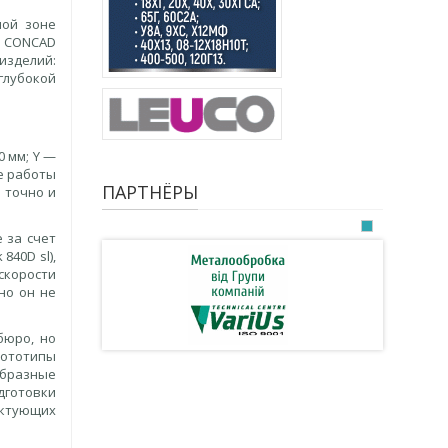
ной зоне
, CONCAD
зделий:
глубокой
 мм; Y —
ме работы
ПАРТНЁРЫ
 точно и
 за счет
840D sl),
 скорости
но он не
бюро, но
ототипы
образные
дготовки
ектующих