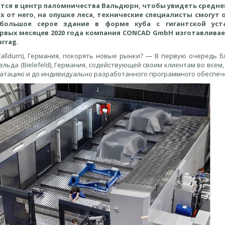
ются в центр паломничества Вальдюрн, чтобы увидеть средн
х от него, на опушке леса, технические специалисты смогут
большое серое здание в форме куба с гигантской уст
ервых месяцев 2020 года компания CONCAD GmbH изготавлива
rrag.
lldurn), Германия, покорять новые рынки? — В первую очередь б
льда (Bielefeld), Германия, содействующей своим клиентам во всем
луатацию и до индивидуально разработанного программного обеспеч