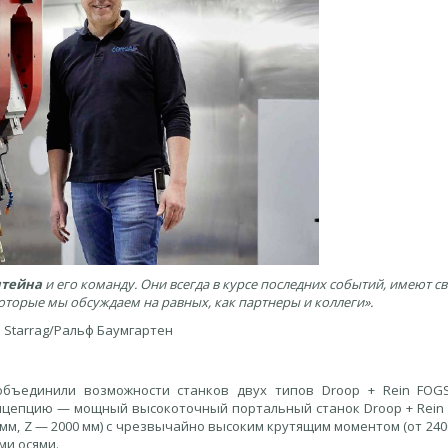
тейна
и его команду. Они всегда в курсе последних событий, имеют с
оторые мы обсуждаем на равных, как партнеры и коллеги».
 Starrag/Ральф Баумгартен
 объединили возможности станков двух типов Droop + Rein FOG
цепцию — мощный высокоточный портальный станок Droop + Rein
0 мм, Z — 2000 мм) с чрезвычайно высоким крутящим моментом (от 240
ми осями.