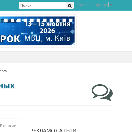
Select Language
▼
асса
чных
DF-версии
РЕКЛАМОДАТЕЛИ