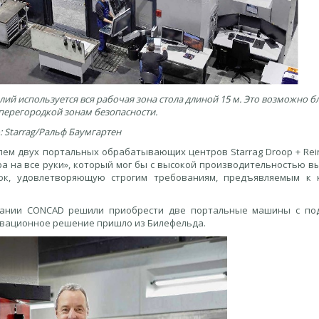
ий используется вся рабочая зона стола длиной 15 м. Это возможно б
перегородкой зонам безопасности.
: Starrag/Ральф Баумгартен
ем двух портальных обрабатывающих центров Starrag Droop + Rein
ра на все руки», который мог бы с высокой производительностью в
ок, удовлетворяющую строгим требованиям, предъявляемым к 
мпании CONCAD решили приобрести две портальные машины с п
овационное решение пришло из Билефельда.