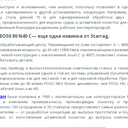
ыстрее и экономичнее, чем аналоги, поскольку позволяет в од
 и одновременно в другой устанавливать следующую. Например
ну стола длиной 15 м для одновременной обработки двух и
 предназначенного для морских судов, и штамповой оснастки для 
зможным благодаря разделению рабочих зон перегородкой.
EO
50 80
N
40
C
— еще одна новинка от Starrag.
обрабатывающий центр. Перемещения по осям составляют: X — 8000
 Развиваемая мощность: до 60 кВт (1800 Нм) в перемежающемся режи
 новой конструкции с наклоняемой осью C (± 400°) позволяет очень
батывать детали.
кому приводу и высокотехнологичным компонентам станка, а также
ии и использования одной и той же системы управления (Sinumerik 
редназначены как для чистовой, так и для черновой обработки. При
ным осям до 40 м/мин FOGS NEO более динамичен, чем FOGS HD, 
абочей зоны, как HD.
mbH
была основана в 1995 г. исключительно как конструкторское 
ь в компанию премиум-класса, производящую оснастку и пр
 около 130 сотрудников и 30 стажеров предоставляют самые разно
оителям — от разработки концепции до выпуска прототипов и по
тва; от изготовления штамповой оснастки до выпуска компл