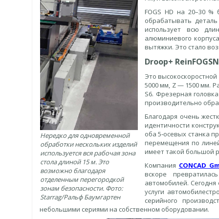
FOGS HD на 20–30 % б
обрабатывать деталь
использует всю дли
алюминиевого корпуса,
вытяжки. Это стало во
Droop
+
Rein
FOGS
N
Это высокоскоростной 
5000 мм, Z — 1500 мм.
S6. Фрезерная головка
производительно обра
Благодаря очень жест
идентичности конструкц
оба 5‑осевых станка п
Нередко для одновременной
перемещения по линей
обработки нескольких изделий
имеет такой большой р
используется вся рабочая зона
стола длиной 15 м. Это
Компания
CONCAD G
возможно благодаря
вскоре превратилас
отделенным перегородкой
автомобилей. Сегодня
зонам безопасности. Фото:
услуги автомобилестр
Starrag/Ральф Баумгартен
серийного производс
небольшими сериями на собственном оборудовании.