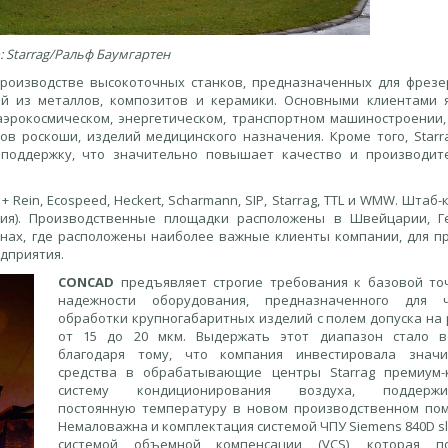
: Starrag/Ральф Баумгартен
роизводстве высокоточных станков, предназначенных для фрезе
й из металлов, композитов и керамики. Основными клиентами 
эрокосмическом, энергетическом, транспортном машиностроении,
 роскоши, изделий медицинского назначения. Кроме того, Starr
 поддержку, что значительно повышает качество и производит
p + Rein, Ecospeed, Heckert, Scharmann, SIP, Starrag, TTL и WMW. Штаб
рия). Производственные площадки расположены в Швейцарии, Г
анах, где расположены наиболее важные клиенты компании, для п
дприятия.
CONCAD
предъявляет строгие требования к базовой то
надежности оборудования, предназначенного для ч
обработки крупногабаритных изделий с полем допуска на
от 15 до 20 мкм. Выдержать этот диапазон стало в
благодаря тому, что компания инвестировала значи
средства в обрабатывающие центры Starrag премиум-
систему кондиционирования воздуха, поддерж
постоянную температуру в новом производственном по
Немаловажна и комплектация системой ЧПУ Siemens 840D sl
системой объемной компенсации (VCS), которая п