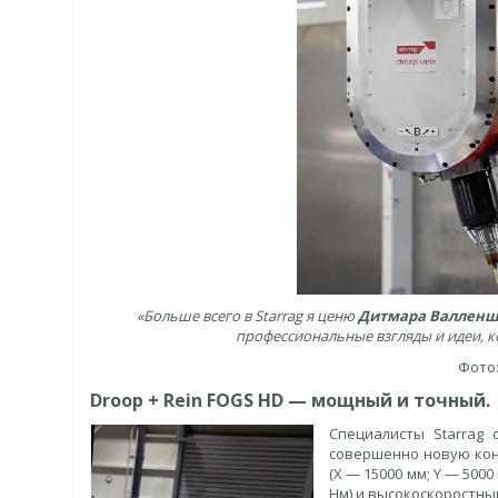
«Больше всего в Starrag я ценю
Дитмара Валленш
профессиональные взгляды и идеи, к
Фото:
Droop + Rein FOGS HD — мощный и точный.
Специалисты Starrag
совершенно новую кон
(X — 15000 мм; Y — 500
Нм) и высокоскоростны