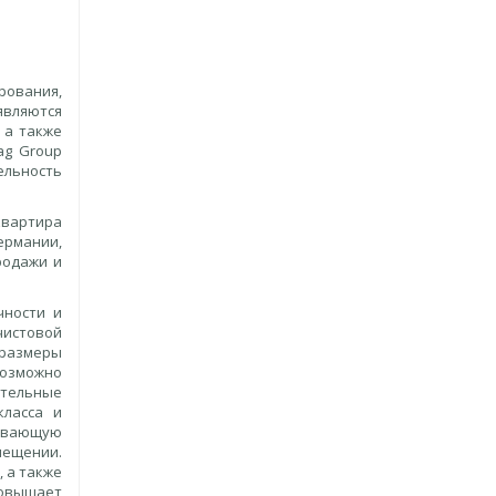
рования,
являются
 а также
ag Group
ельность
-квартира
ермании,
родажи и
чности и
истовой
 размеры
озможно
тельные
класса и
ивающую
мещении.
, а также
овышает