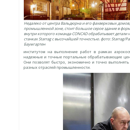
Недалеко от центра Вальдюрна и его фахверковых домов,
промышленной зоне, стоит большое серое здание в форм
внутри которого команда CONCAD обрабатывает детали 
станках Starrag с высочайшей точностью. фото: Starrag/Р
Баумгартен
институтом на выполнение работ в рамках аэрокос
надежные и точные портальные обрабатывающие центр
Они позволят быстро, экономично и точно выполнять
разных отраслей промышленности.