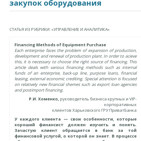
закупок оборудования
СТАТЬЯ ИЗ РУБРИКИ: «УПРАВЛЕНИЕ И АНАЛИТИКА»
Financing Methods of Equipment Purchase
Each enterprise faces the problem of expansion of production,
development and renewal of production plant. In order to acieve
this, it is necessary to choose the right source of financing. This
article deals with various financing methods such as internal
funds of an enterprise, back-up line, purpose loans, financial
leasing, external economic crediting. Special attention is focused
on relatively new financial shemes such as export loan agencies
and postimport financing.
Р.И. Хоменко,
руководитель бизнеса крупных и VIP-
корпоративных
клиентов Харьковского ГРУ ПриватБанка
У каждого клиента — свои особенности, которые
хороший финансист должен изучить и понять.
Зачастую клиент обращается в банк за той
финансовой услугой, о которой он знает. В процессе