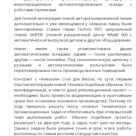
межоперационные автоматизированные склады с
роботами-тележками.
Для полной интеграции новой автоматизированной линии
дополнительно к уже имеющемуся у «Алмаза» парку были
смонтированы станки серии Techno FDT, сверлильный
станок SKIPER, угловой раскроечный центр WNAR 600 с
автоматической выгрузкой детали и другое оборудование.
Новая линия также укомплектована двумя
автоматическими складами: одним — после распиловки,
другим — после поклейки. Под технологическую цепочку с
ручными и автоматическими рольгангами была
перепланирована часть производственных помещений.
Контракт с «Алмазом» стал для Biesse, по сути, первым
опытом интеграции новой техники подобным образом. Это
инновационный, в чем-то даже революционный проект —
необходимо было провести модернизацию в кратчайшие
сроки без остановки основного производства. Поэтому по
ходу пришлось решать массу сложных технических и
организационных задач и обеспечивать при этом высокий
темп выполнения работ. Обычно подобные проекты
реализуют за два-три года, а здесь счет шел на месяцы.
Однако задача была решена точно в срок, и все работы
выполнены по самым высоким стандартам качества.