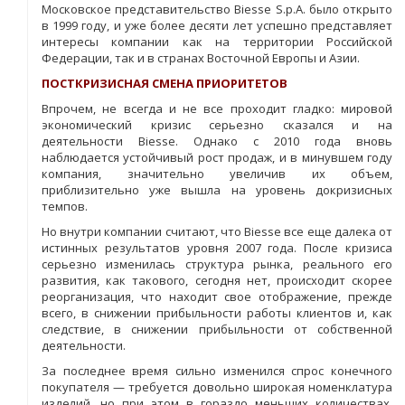
Московское представительство Biesse S.p.A. было открыто
в 1999 году, и уже более десяти лет успешно представляет
интересы компании как на территории Российской
Федерации, так и в странах Восточной Европы и Азии.
ПОСТКРИЗИСНАЯ СМЕНА ПРИОРИТЕТОВ
Впрочем, не всегда и не все проходит гладко: мировой
экономический кризис серьезно сказался и на
деятельности Biesse. Однако с 2010 года вновь
наблюдается устойчивый рост продаж, и в минувшем году
компания, значительно увеличив их объем,
приблизительно уже вышла на уровень докризисных
темпов.
Но внутри компании считают, что Biesse все еще далека от
истинных результатов уровня 2007 года. После кризиса
серьезно изменилась структура рынка, реального его
развития, как такового, сегодня нет, происходит скорее
реорганизация, что находит свое отображение, прежде
всего, в снижении прибыльности работы клиентов и, как
следствие, в снижении прибыльности от собственной
деятельности.
За последнее время сильно изменился спрос конечного
покупателя — требуется довольно широкая номенклатура
изделий, но при этом в гораздо меньших количествах,