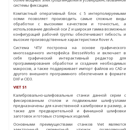
системы фиксации.
Компактный оперативный блок с 5 интерполируемыми
осями позволяет производить самые сложные виды
обработки с высокими качеством и точностью, а
использование двойной оси Z и широкая гамма возможных
конфигураций рабочей группы обеспечивают гибкость и
высокие производственные характеристики Rover А.
Система ЧПУ построена на основе графического
многозадачного интерфейса BiesseWorks и включает в
себя графический интерактивный редактор для
программирования обработки и создания необходимых
макросов, а также поддерживает импорт файлов из CAD и
другого внешнего программного обеспечения в формате
DXF и CID3.
VIET S1
Калибровально-шлифовальные станки данной серии с
фиксированным столом и подвижными шлиф-узлами
предназначены для качественной калибровки в размер, а
также для предварительной и финишной шлифовки
заготовок и готовых столярных изделий.
Основными преимуществами станков Viet являются
электронный сегментный утюжок, позволяющий