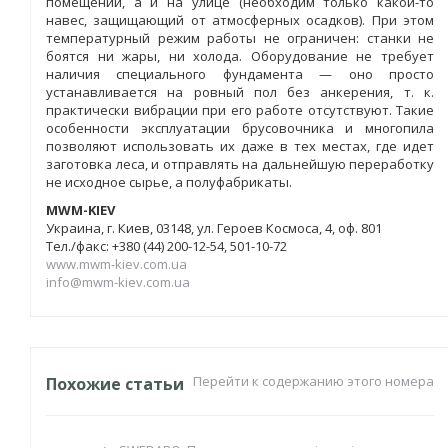
помещении, а и на улице (необходим только какой-то
навес, защищающий от атмосферных осадков). При этом
температурный режим работы не ограничен: станки не
боятся ни жары, ни холода. Оборудование не требует
наличия специального фундамента — оно просто
устанавливается на ровный пол без анкерения, т. к.
практически вибрации при его работе отсутствуют. Такие
особенности эксплуатации брусовочника и многопила
позволяют использовать их даже в тех местах, где идет
заготовка леса, и отправлять на дальнейшую переработку
не исходное сырье, а полуфабрикаты.
MWM-KIEV
Украина, г. Киев, 03148, ул. Героев Космоса, 4, оф. 801
Тел./факс: +380 (44) 200-12-54, 501-10-72
www.mwm-kiev.com.ua
info@mwm-kiev.com.ua
Перейти к содержанию этого номера
Похожие статьи