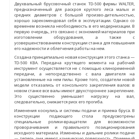
Двухвальный брусовочный станок TD-500 фирмы WALTER,
предназначенный для раскроя круглого леса малых и
средних диаметров с большой произво-дительностью,
хорошо зарекомендовал себя в эксплуатации. Однако со
временем возникла необходимость в его модернизации. В
первую очередь, это связано с экономией материалов при
изготовлении оборудования, а также с
усовершенствованием конструкции станка для повышения
его надежности и облегчения работы на нем.
Создана принципиально новая конструкция этого станка —
TD-500 КВА. Передача крутящего момента на рабочий
инструмент осуществляется не с помощью клиноременной
передачи, а непосредственно с вала двигателя на
установленные на нем пилы. Кроме того, создатели новой
модели отказались от консольного закрепления валов: в
новом станке все валы имеют двухстороннее закрепление.
Это существенно уменьшает нагрузку на вал,
следовательно, снижается риск его прогиба.
Изменения коснулись и системы подачи и приема бруса. В
конструкции подающего стола предусмотрены
специальные ролики-вращатели для возможности
проворачивания и правильного позиционирования
исходного материала. Изменены и дальние ролики подачи
— теперь они имеют коническую поверхность. Приемный