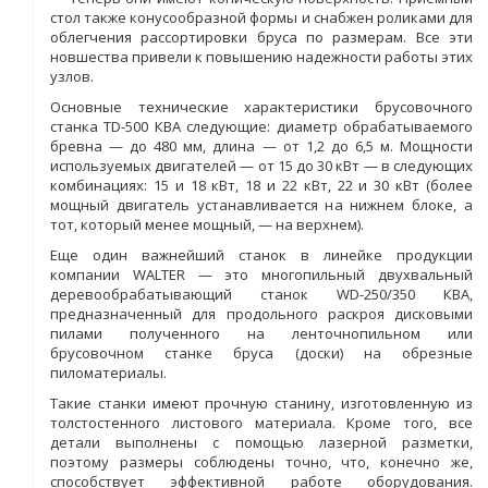
стол также конусообразной формы и снабжен роликами для
облегчения рассортировки бруса по размерам. Все эти
новшества привели к повышению надежности работы этих
узлов.
Основные технические характеристики брусовочного
станка TD-500 КВА следующие: диаметр обрабатываемого
бревна — до 480 мм, длина — от 1,2 до 6,5 м. Мощности
используемых двигателей — от 15 до 30 кВт — в следующих
комбинациях: 15 и 18 кВт, 18 и 22 кВт, 22 и 30 кВт (более
мощный двигатель устанавливается на нижнем блоке, а
тот, который менее мощный, — на верхнем).
Еще один важнейший станок в линейке продукции
компании WALTER — это многопильный двухвальный
деревообрабатывающий станок WD-250/350 КВА,
предназначенный для продольного раскроя дисковыми
пилами полученного на ленточнопильном или
брусовочном станке бруса (доски) на обрезные
пиломатериалы.
Такие станки имеют прочную станину, изготовленную из
толстостенного листового материала. Кроме того, все
детали выполнены с помощью лазерной разметки,
поэтому размеры соблюдены точно, что, конечно же,
способствует эффективной работе оборудования.