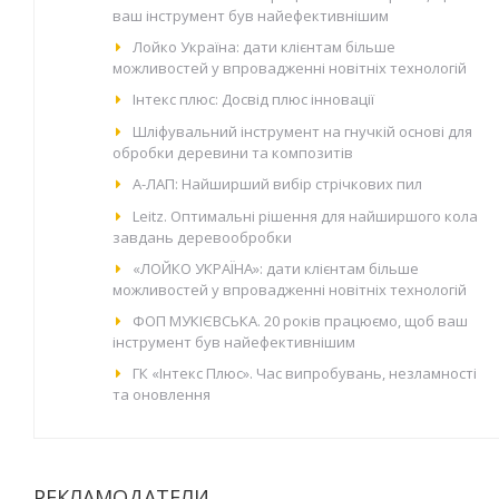
ваш інструмент був найефективнішим
Лойко Україна: дати клієнтам більше
можливостей у впровадженні новітніх технологій
Інтекс плюс: Досвід плюс інновації
Шліфувальний інструмент на гнучкій основі для
обробки деревини та композитів
А-ЛАП: Найширший вибір стрічкових пил
Leitz. Оптимальні рішення для найширшого кола
завдань деревообробки
«ЛОЙКО УКРАЇНА»: дати клієнтам більше
можливостей у впровадженні новітніх технологій
ФОП МУКІЄВСЬКА. 20 років працюємо, щоб ваш
інструмент був найефективнішим
ГК «Інтекс Плюс». Час випробувань, незламності
та оновлення
РЕКЛАМОДАТЕЛИ