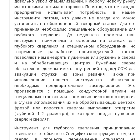
довольно узкой специализацией, к любому новому рынку
мы относимся весьма осторожно. Понятно, что не каждое
предприятие испытывает потребность в нашем
инструменте потому, что далеко не всегда его можно
установить на обыкновенный токарный станок. Для его
применения необходимо специальное оборудование для
глубокого сверления. До недавнего времени наш
инструмент применялся в основном на станках для
глубокого сверления и специальном оборудовании, но
современные разработки производителей станков
позволяют нам внедрять пушечные или ружейные сверла
и на обрабатывающих центрах. Ружейные сверла
обязательно должны иметь внутренний подвод СОЖ для
эвакуации стружки из зоны резания. Также при
использовании нашего инструмента обязательно
необходимо предварительное засверливание. Это
производится с помощью кондукторной втулки на
специальных станках или с помощью пилотного отверстия
в случае использования их на обрабатывающих центрах:
фрезой или коротким сверлом выполняют отверстие
(глубиной 1–2 диаметра), в которое вводят пушечное
сверло и сверлят.
Инструмент для глубокого сверления принципиально
отличается от обычного. Специфика конструкции в том, что
сверло в процессе перемещения опирается на