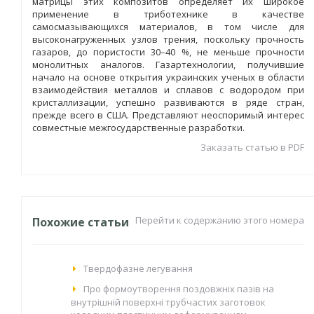
матрицы этих композитов определяет их широкое
применение в триботехнике в качестве
самосмазывающихся материалов, в том числе для
высоконагруженных узлов трения, поскольку прочность
газаров, до пористости 30–40 %, не меньше прочности
монолитных аналогов. Газартехнологии, получившие
начало на основе открытия украинских ученых в области
взаимодействия металлов и сплавов с водородом при
кристаллизации, успешно развиваются в ряде стран,
прежде всего в США. Представляют неоспоримый интерес
совместные межгосударственные разработки.
Заказать статью в PDF
Перейти к содержанию этого номера
Похожие статьи
Твердофазне легування
Про формоутворення поздовжніх пазів на
внутрішній поверхні трубчастих заготовок