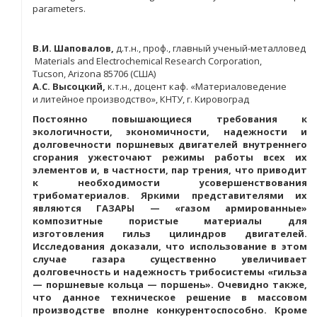
parameters.
В.И. Шаповалов,
д.т.н., проф., главный ученый-металловед
Materials and Electrochemical Research Corporation,
Tucson, Arizona 85706 (США)
А.С. Высоцкий,
к.т.н., доцент каф. «Материаловедение
и литейное производство», КНТУ, г. Кировоград
Постоянно повышающиеся требования к
экологичности, экономичности, надежности и
долговечности поршневых двигателей внутреннего
сгорания ужесточают режимы работы всех их
элементов и, в частности, пар трения, что приводит
к необходимости усовершенствования
трибоматериалов. Яркими представителями их
являются ГАЗАРЫ — «газом армированные»
композитные пористые материалы для
изготовления гильз цилиндров двигателей.
Исследования доказали, что использование в этом
случае газара существенно увеличивает
долговечность и надежность трибосистемы «гильза
— поршневые кольца — поршень». Очевидно также,
что данное техническое решение в массовом
производстве вполне конкурентоспособно. Кроме