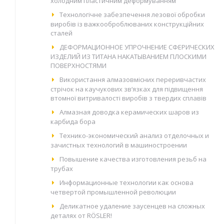
холодним пластичним деформуванням
Технологічне забезпечення лезової обробки
виробів із важкооброблюваних конструкційних
сталей
ДЕФОРМАЦИОННОЕ УПРОЧНЕНИЕ СФЕРИЧЕСКИХ
ИЗДЕЛИЙ ИЗ ТИТАНА НАКАТЫВАНИЕМ ПЛОСКИМИ
ПОВЕРХНОСТЯМИ
Використання алмазовмісних переривчастих
стрічок на каучукових зв‘язках для підвищення
втомної витривалості виробів з твердих сплавів
Алмазная доводка керамических шаров из
карбида бора
Технико-экономический анализ отделочных и
зачистных технологий в машиностроении
Повышение качества изготовления резьб на
трубах
Информационные технологии как основа
четвертой промышленной революции
Деликатное удаление заусенцев на сложных
деталях от RÖSLER!