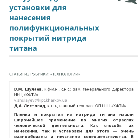
установки для
нанесения
полифункциональных
покрытий нитрида
титана
СТАТЬЯ ИЗ РУБРИКИ: «ТЕХНОЛОГИИ»
В.М. Шулаев,
к.ф-м.н., с.н.с.; зам. генерального директора
ННЦ «ХФТИ»
v.shulayev@kipt.kharkov.ua
Д
.А. Листопад,
к.т.н., главный технолог ОП ННЦ «ХФТИ»
Пленки и покрытия из нитрида титана нашли
широчайшее применение во многих отраслях
человеческой деятельности. Как способы их
нанесения, так и установки для этого — очень
разнообразны и неустанно совершенствуются. В