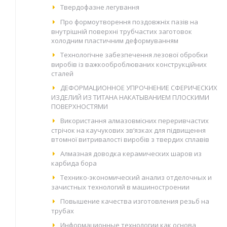
Твердофазне легування
Про формоутворення поздовжніх пазів на
внутрішній поверхні трубчастих заготовок
холодним пластичним деформуванням
Технологічне забезпечення лезової обробки
виробів із важкооброблюваних конструкційних
сталей
ДЕФОРМАЦИОННОЕ УПРОЧНЕНИЕ СФЕРИЧЕСКИХ
ИЗДЕЛИЙ ИЗ ТИТАНА НАКАТЫВАНИЕМ ПЛОСКИМИ
ПОВЕРХНОСТЯМИ
Використання алмазовмісних переривчастих
стрічок на каучукових зв‘язках для підвищення
втомної витривалості виробів з твердих сплавів
Алмазная доводка керамических шаров из
карбида бора
Технико-экономический анализ отделочных и
зачистных технологий в машиностроении
Повышение качества изготовления резьб на
трубах
Информационные технологии как основа