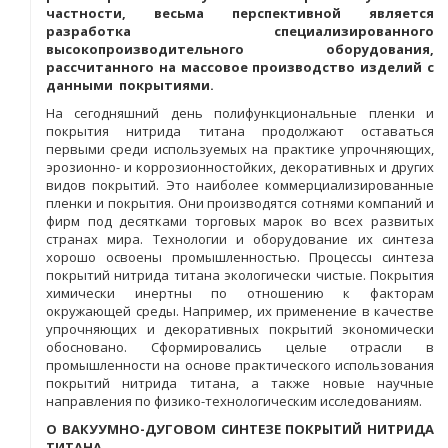
частности, весьма перспективной является
разработка специализированного
высокопроизводительного оборудования,
рассчитанного на массовое производство изделий с
данными покрытиями.
На сегодняшний день полифункциональные пленки и
покрытия нитрида титана продолжают оставаться
первыми среди используемых на практике упрочняющих,
эрозионно- и коррозионностойких, декоративных и других
видов покрытий. Это наиболее коммерциализированные
пленки и покрытия. Они производятся сотнями компаний и
фирм под десятками торговых марок во всех развитых
странах мира. Технологии и оборудование их синтеза
хорошо освоены промышленностью. Процессы синтеза
покрытий нитрида титана экологически чистые. Покрытия
химически инертны по отношению к факторам
окружающей среды. Например, их применение в качестве
упрочняющих и декоративных покрытий экономически
обосновано. Сформировались целые отрасли в
промышленности на основе практического использования
покрытий нитрида титана, а также новые научные
направления по физико-технологическим исследованиям.
О ВАКУУМНО-ДУГОВОМ СИНТЕЗЕ ПОКРЫТИЙ НИТРИДА
ТИТАНА