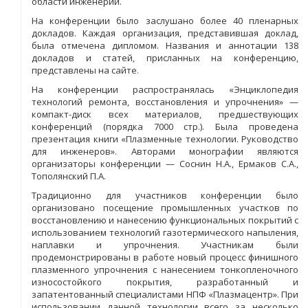
области инженерии.
На конференции было заслушано более 40 пленарных
докладов. Каждая организация, представившая доклад,
была отмечена дипломом. Названия и аннотации 138
докладов и статей, присланных на конференцию,
представлены на сайте
.
На конференции распространялась «Энциклопедия
технологий ремонта, восстановления и упрочнения» —
компакт-диск всех материалов, предшествующих
конференций (порядка 7000 стр.). Была проведена
презентация книги «Плазменные технологии. Руководство
для инженеров». Авторами монографии являются
организаторы конференции — Соснин Н.А., Ермаков С.А.,
Тополянский П.А.
Традиционно для участников конференции было
организовано посещение промышленных участков по
восстановлению и нанесению функциональных покрытий с
использованием технологий газотермичес­кого напыления,
наплавки и упрочнения. Участникам были
продемонстрированы в работе новый процесс финишного
плазменного упрочнения с нанесением тонкопленочного
износостойкого покрытия, разработанный и
запатентованный специалистами НПФ «Плазмацентр». При
использовании данной технологии всего за несколько