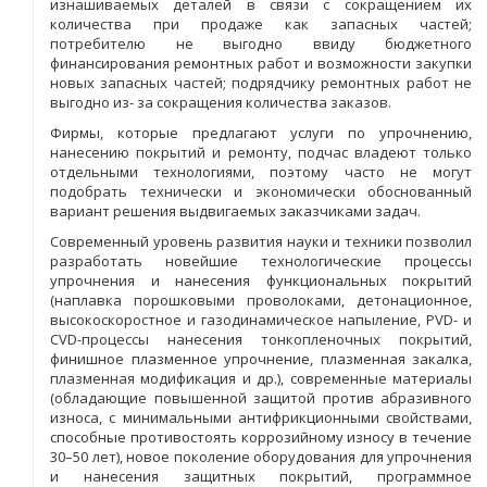
изнашиваемых деталей в связи с сокращением их
количества при продаже как запасных частей;
потребителю не выгодно ввиду бюджетного
финансирования ремонтных работ и возможности закупки
новых запасных частей; подрядчику ремонтных работ не
выгодно из- за сокращения количества заказов.
Фирмы, которые предлагают услуги по упрочнению,
нанесению покрытий и ремонту, подчас владеют только
отдельными технологиями, поэтому часто не могут
подобрать технически и экономически обоснованный
вариант решения выдвигаемых заказчиками задач.
Современный уровень развития науки и техники позволил
разработать новейшие технологические процессы
упрочнения и нанесения функциональных покрытий
(наплавка порошковыми проволоками, детонационное,
высокоскоростное и газодинамическое напыление, PVD- и
CVD-процессы нанесения тонкопленочных покрытий,
финишное плазменное упрочнение, плазменная закалка,
плазменная модификация и др.), современные материалы
(обладающие повышенной защитой против абразивного
износа, с минимальными антифрикционными свойствами,
способные противостоять коррозийному износу в течение
30–50 лет), новое поколение оборудования для упрочнения
и нанесения защитных покрытий, программное