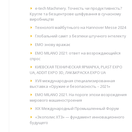
e-tech Machinery. Точність чи продуктивність?
Кругле та безцентрове шліфування в сучасному
виробництві
Технології майбутнього на Hannover Messe 2024
Глобальний саміт з безпеки штучного інтелекту
EMO знову вражає
EMO MILANO 2021: ответ на возрождающийся
спрос
КИЕВСКАЯ ТЕХНИЧЕСКАЯ ЯРМАРКА, PLAST EXPO
UA, ADDIT EXPO 3D, ЛАК&КРАСКА EXPO UA
XVII международная специализированная
выставка «Оружие и безопасность – 2021»
EMO MILANO 2021. На пороге эпохи возрождения
мирового машиностроения
XIX Международный Промышленный Форум
«Экополис ХТЗ» — фундамент инновационного
будущего