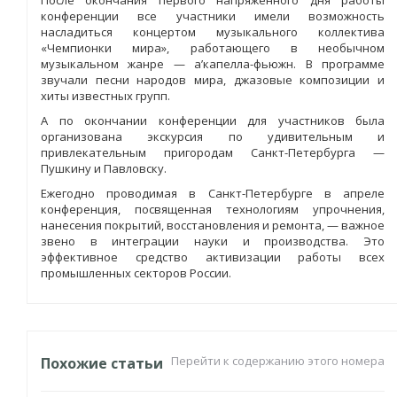
После окончания первого напряженного дня работы
конференции все участники имели возможность
насладиться концертом музыкального коллектива
«Чемпионки мира», работающего в необычном
музыкальном жанре — а’капелла-фьюжн. В программе
звучали песни народов мира, джазовые композиции и
хиты известных групп.
А по окончании конференции для участников была
организована экскурсия по удивительным и
привлекательным пригородам Санкт-Петербурга —
Пушкину и Павловску.
Ежегодно проводимая в Санкт-Петербурге в апреле
конференция, посвященная технологиям упрочнения,
нанесения покрытий, восстановления и ремонта, — важное
звено в интеграции науки и производства. Это
эффективное средство активизации работы всех
промышленных секторов России.
Перейти к содержанию этого номера
Похожие статьи