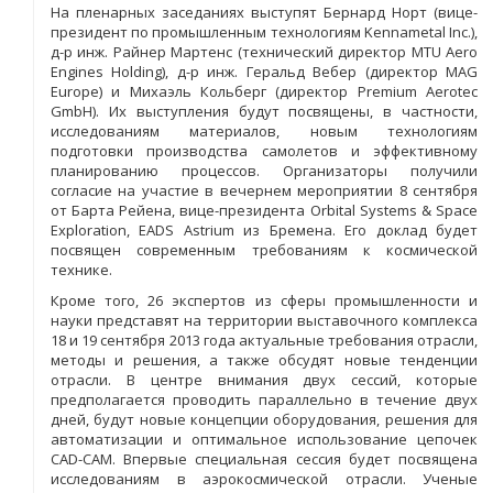
На пленарных заседаниях выступят Бернард Норт (вице-
президент по промышленным технологиям Kennametal Inc.),
д-р инж. Райнер Мартенс (технический директор MTU Aero
Engines Holding), д-р инж. Геральд Вебер (директор MAG
Europe) и Михаэль Кольберг (директор Premium Aerotec
GmbH). Их выступления будут посвящены, в частности,
исследованиям материалов, новым технологиям
подготовки производства самолетов и эффективному
планированию процессов. Организаторы получили
согласие на участие в вечернем мероприятии 8 сентября
от Барта Рейена, вице-президента Orbital Systems & Space
Exploration, EADS Astrium из Бремена. Его доклад будет
посвящен современным требованиям к космической
технике.
Кроме того, 26 экспертов из сферы промышленности и
науки представят на территории выставочного комплекса
18 и 19 сентября 2013 года актуальные требования отрасли,
методы и решения, а также обсудят новые тенденции
отрасли. В центре внимания двух сессий, которые
предполагается проводить параллельно в течение двух
дней, будут новые концепции оборудования, решения для
автоматизации и оптимальное использование цепочек
CAD-CAM. Впервые специальная сессия будет посвящена
исследованиям в аэрокосмической отрасли. Ученые