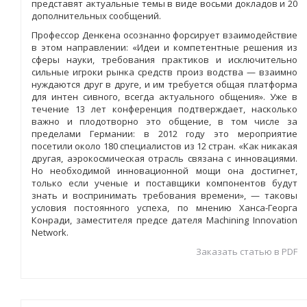
представят актуальные темы в виде восьми докладов и 20
дополнительных сообщений.
Профессор Денкена осознанно форсирует взаимодействие
в этом направлении: «Идеи и компетентные решения из
сферы науки, требования практиков и исключительно
сильные игроки рынка средств произ водства — взаимно
нуждаются друг в друге, и им требуется общая платформа
для интен сивного, всегда актуального общения». Уже в
течение 13 лет конференция подтверждает, насколько
важно и плодотворно это общение, в том числе за
пределами Германии: в 2012 году это мероприятие
посетили около 180 специалистов из 12 стран. «Как никакая
другая, аэрокосмическая отрасль связана с инновациями.
Но необходимой инновационной мощи она достигнет,
только если ученые и поставщики компонентов будут
знать и воспринимать требования времени», — таковы
условия постоянного успеха, по мнению Ханса-Георга
Конради, заместителя предсе дателя Machining Innovation
Network.
Заказать статью в PDF