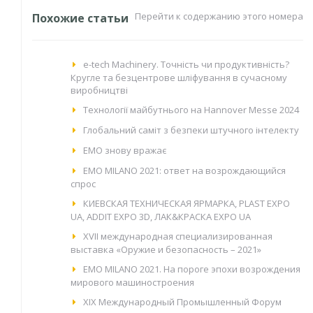
Перейти к содержанию этого номера
Похожие статьи
e-tech Machinery. Точність чи продуктивність?
Кругле та безцентрове шліфування в сучасному
виробництві
Технології майбутнього на Hannover Messe 2024
Глобальний саміт з безпеки штучного інтелекту
EMO знову вражає
EMO MILANO 2021: ответ на возрождающийся
спрос
КИЕВСКАЯ ТЕХНИЧЕСКАЯ ЯРМАРКА, PLAST EXPO
UA, ADDIT EXPO 3D, ЛАК&КРАСКА EXPO UA
XVII международная специализированная
выставка «Оружие и безопасность – 2021»
EMO MILANO 2021. На пороге эпохи возрождения
мирового машиностроения
XIX Международный Промышленный Форум