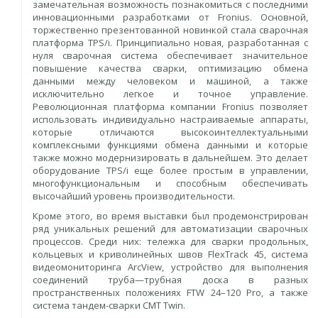
замечательная возможность познакомиться с последними
инновационными разработками от Fronius. Основной,
торжественно презентованной новинкой стала сварочная
платформа TPS/i. Принципиально новая, разработанная с
нуля сварочная система обеспечивает значительное
повышение качества сварки, оптимизацию обмена
данными между человеком и машиной, а также
исключительно легкое и точное управление.
Революционная платформа компании Fronius позволяет
использовать индивидуально настраиваемые аппараты,
которые отличаются высокоинтеллектуальными
комплексными функциями обмена данными и которые
также можно модернизировать в дальнейшем. Это делает
оборудование TPS/i еще более простым в управлении,
многофункциональным и способным обеспечивать
высочайший уровень производительности.
Кроме этого, во время выставки был продемонстрирован
ряд уникальных решений для автоматизации сварочных
процессов. Среди них: тележка для сварки продольных,
кольцевых и криволинейных швов FlexTrack 45, система
видеомониторинга ArcView, устройство для выполнения
соединений труба—трубная доска в разных
пространственных положениях FTW 24–120 Pro, а также
система тандем-сварки CMT Twin.