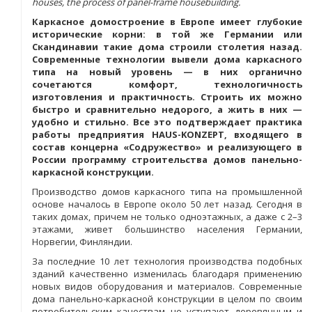
houses, the process of panel-frame housebuilding.
Каркасное домостроение в Европе имеет глубокие
исторические корни: в той же Германии или
Скандинавии такие дома строили столетия назад.
Современные технологии вывели дома каркасного
типа на новый уровень — в них органично
сочетаются комфорт, технологичность
изготовления и практичность. Строить их можно
быстро и сравнительно недорого, а жить в них —
удобно и стильно. Все это подтверждает практика
работы предприятия HAUS-KONZEPT, входящего в
состав концерна «Содружество» и реализующего в
России программу строительства домов панельно-
каркасной конструкции.
Производство домов каркасного типа на промышленной
основе началось в Европе около 50 лет назад. Сегодня в
таких домах, причем не только одноэтажных, а даже с 2–3
этажами, живет большинство населения Германии,
Норвегии, Финляндии.
За последние 10 лет технология производства подобных
зданий качественно изменилась благодаря применению
новых видов оборудования и материалов. Современные
дома панельно-каркасной конструкции в целом по своим
потребительским качествам не уступают деревянным и