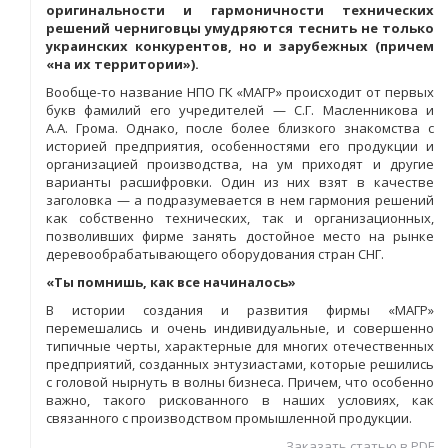
оригинальности и гармоничности технических
решений черниговцы умудряются теснить не только
украинских конкурентов, но и зарубежных (причем
«на их территории»).
Вообще-то название НПО ГК «МАГР» происходит от первых
букв фамилий его учредителей — С.Г. Масленникова и
А.А. Грома. Однако, после более близкого знакомства с
историей предприятия, особенностями его продукции и
организацией производства, на ум приходят и другие
варианты расшифровки. Один из них взят в качестве
заголовка — а подразумевается в нем гармония решений
как собственно технических, так и организационных,
позволивших фирме занять достойное место на рынке
деревообрабатывающего оборудования стран СНГ.
«Ты помнишь, как все начиналось»
В истории создания и развития фирмы «МАГР»
перемешались и очень индивидуальные, и совершенно
типичные черты, характерные для многих отечественных
предприятий, созданных энтузиастами, которые решились
с головой нырнуть в волны бизнеса. Причем, что особенно
важно, такого рискованного в наших условиях, как
связанного с производством промышленной продукции.
Заказать статью в PDF