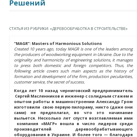
Решений
СТАТЬЯ ИЗ РУБРИКИ: «ДЕРЕВООБРАБОТКА В СТРОИТЕЛЬСТВЕ»
“MAGR”: Masters of Harmonious Solutions
Created 10 years ago, today MAGR is one of the leaders among
the producers of woodworking equipment in Ukraine. Due to the
originality and harmonicity of engineering solutions, it manages
to press both domestic and foreign competitors. Thus, the
following article covers such main aspects as the history of
formation and development of the firm, production peculiarities,
customer service, the secret of success.
Когда лет 10 назад черниговский предприниматель
Сергей Масленников и инженер с солидным стажем и
опытом работы в машиностроении Александр Гром
изготовили свою первую пилораму, никто (даже они
сами) не предполагал, во что это начинание
выльется. Несколько лет спустя возглавляемая ими
компания «МАГР» вошла в число лидеров среди
производителей деревообрабатывающего
оборудования в Украине. И более того — благодаря