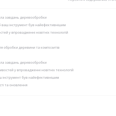
кола завдань деревообробки
б ваш інструмент був найефективнішим
стей у впровадженні новітніх технологій
для обробки деревини та композитів
кола завдань деревообробки
ивостей у впровадженні новітніх технологій
ш інструмент був найефективнішим
сті та оновлення