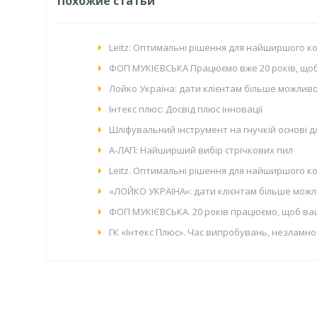
Похожие статьи
Leitz: Оптимальні рішення для найширшого 
ФОП МУКІЄВСЬКА Працюємо вже 20 років, що
Лойко Україна: дати клієнтам більше можливо
Інтекс плюс: Досвід плюс інновації
Шліфувальний інструмент на гнучкій основі 
А-ЛАП: Найширший вибір стрічкових пил
Leitz. Оптимальні рішення для найширшого 
«ЛОЙКО УКРАЇНА»: дати клієнтам більше можл
ФОП МУКІЄВСЬКА. 20 років працюємо, щоб ва
ГК «Інтекс Плюс». Час випробувань, незламно