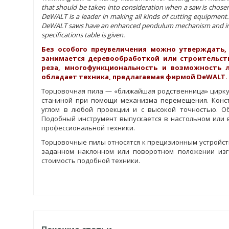
that should be taken into consideration when a saw is chosen
DeWALT is a leader in making all kinds of cutting equipmen
DeWALT saws have an enhanced pendulum mechanism and incr
specifications table is given.
Без особого преувеличения можно утверждать,
занимается деревообработкой или строительств
реза, многофункциональность и возможность 
обладает техника, предлагаемая фирмой DeWALT.
Торцовочная пила — «ближайшая родственница» циркул
станиной при помощи механизма перемещения. Конст
углом в любой проекции и с высокой точностью. О
Подобный инструмент выпускается в настольном или в
профессиональной техники.
Торцовочные пилы относятся к прецизионным устройст
заданном наклонном или поворотном положении изг
стоимость подобной техники.