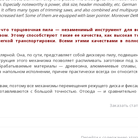
. Especially noteworthy is power, disk size, header movability, etc. Germ
t. It offers many types of trimming saws, and also combined and multipur
eased kerf. Some of them are equipped with laser pointer. Moreover De
 что торцовочная пила — незаменимый инструмент для вс
ом. Этому способствуют такие ее качества, как высокая т
легкой транспортировки. Всеми этими качествами в полн
ярной. Она, по сути, представляет собой дисковую пилу, подвеше
рукция этого механизма позволяет распиливать заготовки под 
брабатываемые материалы — древесина, алюминиевые сплавы, 
 напольном исполнении, причем практически всегда он относится 
вам, поэтому все механизмы перемещения режущего диска и фиксац
отавливаются с большой точностью. Отсюда — и сравнительно
Заказать стат
Перейти к содержанию этог