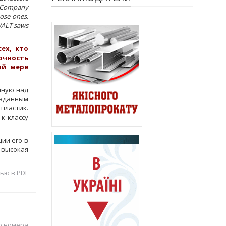
an Company
pose ones.
WALT saws
ех, кто
очность
ой мере
нную над
заданным
пластик.
к классу
ии его в
 высокая
ью в PDF
о номера