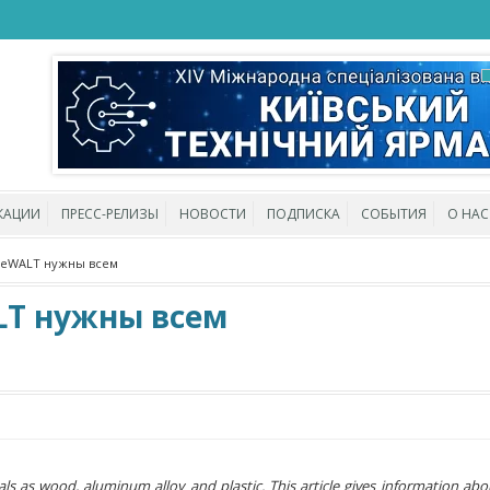
КАЦИИ
ПРЕСС-РЕЛИЗЫ
НОВОСТИ
ПОДПИСКА
СОБЫТИЯ
О НАС
DeWALT нужны всем
T нужны всем
s as wood, aluminum alloy and plastic. This article gives information abo