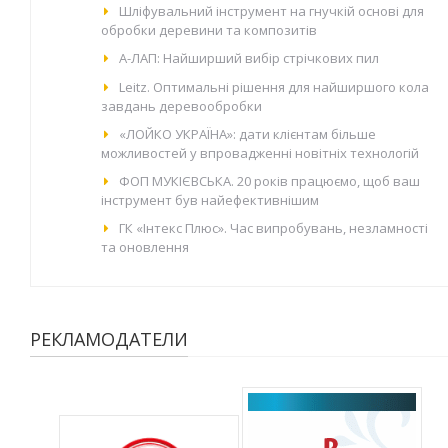
Шліфувальний інструмент на гнучкій основі для
обробки деревини та композитів
А-ЛАП: Найширший вибір стрічкових пил
Leitz. Оптимальні рішення для найширшого кола
завдань деревообробки
«ЛОЙКО УКРАЇНА»: дати клієнтам більше
можливостей у впровадженні новітніх технологій
ФОП МУКІЄВСЬКА. 20 років працюємо, щоб ваш
інструмент був найефективнішим
ГК «Інтекс Плюс». Час випробувань, незламності
та оновлення
РЕКЛАМОДАТЕЛИ