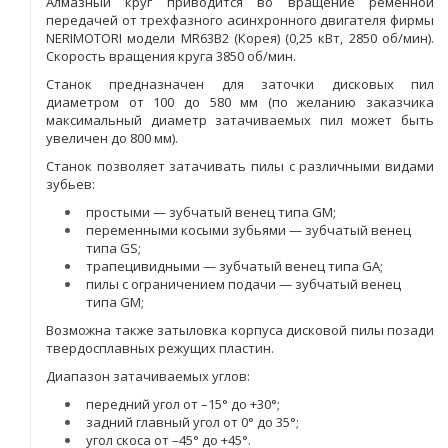
Алмазный круг приводится во вращение ременной
передачей от трехфазного асинхронного двигателя фирмы
NERIMOTORI модели MR63B2 (Корея) (0,25 кВт, 2850 об/мин).
Скорость вращения круга 3850 об/мин.
Станок предназначен для заточки дисковых пил
диаметром от 100 до 580 мм (по желанию заказчика
максимальный диаметр затачиваемых пил может быть
увеличен до 800 мм).
Станок позволяет затачивать пилы с различными видами
зубьев:
простыми — зубчатый венец типа GM;
переменными косыми зубьями — зубчатый венец
типа GS;
трапецивидными — зубчатый венец типа GA;
пилы с ограничением подачи — зубчатый венец
типа GM;
Возможна также затыловка корпуса дисковой пилы позади
твердосплавных режущих пластин.
Диапазон затачиваемых углов:
передний угол от –15° до +30°;
задний главный угол от 0° до 35°;
угол скоса от –45° до +45°.