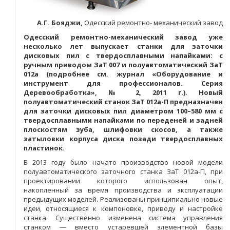
А.Г. Бояджи,
Одесский ремонтно- механический завод
Одесский ремонтно-механический завод уже
несколько лет выпускает станки для заточки
дисковых пил с твердосплавными напайками: с
ручным приводом ЗаТ 007 и полуавтоматический ЗаТ
012а (подробнее см. журнал «Оборудование и
инструмент для профессионалов. Серия
Деревообработка», № 2, 2011 г.). Новый
полуавтоматический станок ЗаТ 012а-П предназначен
для заточки дисковых пил диаметром 100–580 мм с
твердосплавными напайками по переденей и задней
плоскостям зуба, шлифовки скосов, а также
затыловки корпуса диска позади твердосплавных
пластинок.
В 2013 году было начато производство новой модели
полуавтоматического заточного станка ЗаТ 012а-П, при
проектировании которого использован опыт,
накопленный за время производства и эксплуатации
предыдущих моделей. Реализованы принципиально новые
идеи, относящиеся к компоновке, приводу и настройке
станка. Существенно изменена система управления
станком — вместо устаревшей элементной базы