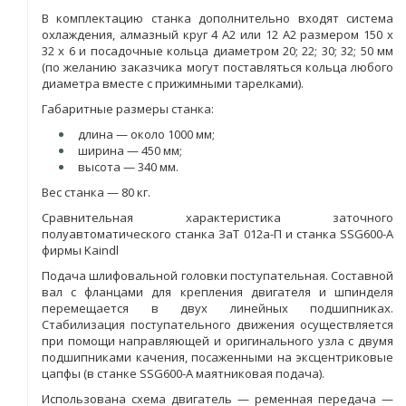
В комплектацию станка дополнительно входят система
охлаждения, алмазный круг 4 А2 или 12 А2 размером 150 х
32 х 6 и посадочные кольца диаметром 20; 22; 30; 32; 50 мм
(по желанию заказчика могут поставляться кольца любого
диаметра вместе с прижимными тарелками).
Габаритные размеры станка:
длина — около 1000 мм;
ширина — 450 мм;
высота — 340 мм.
Вес станка — 80 кг.
Сравнительная характеристика заточного
полуавтоматического станка ЗаТ 012а-П и станка SSG600-A
фирмы Kaindl
Подача шлифовальной головки поступательная. Cоставной
вал с фланцами для крепления двигателя и шпинделя
перемещается в двух линейных подшипниках.
Стабилизация поступательного движения осуществляется
при помощи направляющей и оригинального узла с двумя
подшипниками качения, посаженными на эксцентриковые
цапфы (в станке SSG600-A маятниковая подача).
Использована схема двигатель — ременная передача —