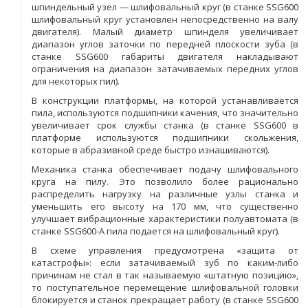
шпиндельный узел — шлифовальный круг (в станке SSG600
шлифовальный круг установлен непосредственно на валу
двигателя). Малый диаметр шпинделя увеличивает
диапазон углов заточки по передней плоскости зуба (в
станке SSG600 габариты двигателя накладывают
ограничения на диапазон затачиваемых передних углов
для некоторых пил).
В конструкции платформы, на которой устанавливается
пила, используются подшипники качения, что значительно
увеличивает срок службы станка (в станке SSG600 в
платформе используются подшипники скольжения,
которые в абразивной среде быстро изнашиваются).
Механика станка обеспечивает подачу шлифовального
круга на пилу. Это позволило более рационально
распределить нагрузку на различные узлы станка и
уменьшить его высоту на 170 мм, что существенно
улучшает вибрационные характеристики полуавтомата (в
станке SSG600-A пила подается на шлифовальный круг).
В схеме управления предусмотрена «защита от
катастрофы»: если затачиваемый зуб по каким-либо
причинам не стал в так называемую «штатную позицию»,
то поступательное перемещение шлифовальной головки
блокируется и станок прекращает работу (в станке SSG600