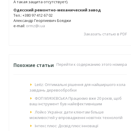
A такая защита отсутствует).
Одесский ремонтно-механический завод
Тел.: +380 97 412 67 02
Александр Георгиевич Бояджи
e-mail:
ormz@i.ua
Заказать статью в PDF
Перейти к содержанию этого номера
Похожие статьи
Leitz: Оптимальні рішення для найширшого кола
завдань деревообробки
ФОП МУКІЄВСЬКА Працюємо вже 20 років, щоб
ваш інструмент був найефективнішим
Лойко Україна: дати клієнтам більше
можливостей у впровадженні новітніх технологій
Інтекс плюс: Досвід плюс інновації