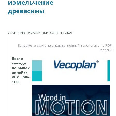
измельчение
древесины
СТАТЬЯ ИЗ РУБРИКИ: «БИОЭНЕРГЕТИКА»
Вы можете скачать(открыть) полный текст статьи в PDF-
версии
После
вывода
на рынок
линейки
VHZ 600–
1100