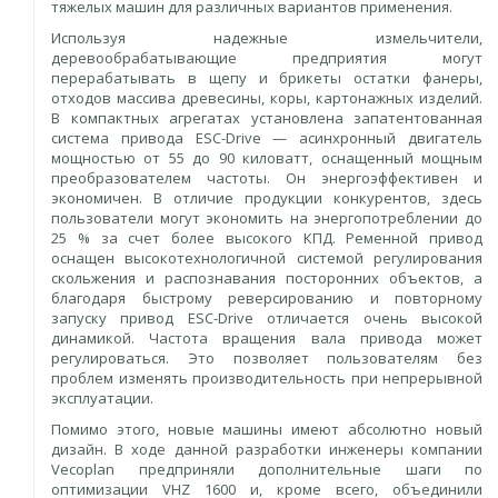
тяжелых машин для различных вариантов применения.
Используя надежные измельчители,
деревообрабатывающие предприятия могут
перерабатывать в щепу и брикеты остатки фанеры,
отходов массива древесины, коры, картонажных изделий.
В компактных агрегатах установлена запатентованная
система привода ESC-Drivе — асинхронный двигатель
мощностью от 55 до 90 киловатт, оснащенный мощным
преобразователем частоты. Он энергоэффективен и
экономичен. В отличие продукции конкурентов, здесь
пользователи могут экономить на энергопотреблении до
25 % за счет более высокого КПД. Ременной привод
оснащен высокотехнологичной системой регулирования
скольжения и распознавания посторонних объектов, а
благодаря быстрому реверсированию и повторному
запуску привод ESC-Drive отличается очень высокой
динамикой. Частота вращения вала привода может
регулироваться. Это позволяет пользователям без
проблем изменять производительность при непрерывной
эксплуатации.
Помимо этого, новые машины имеют абсолютно новый
дизайн. В ходе данной разработки инженеры компании
Vecoplan предприняли дополнительные шаги по
оптимизации VHZ 1600 и, кроме всего, объединили