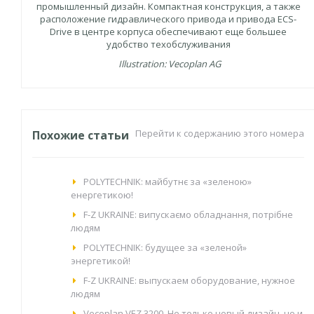
промышленный дизайн. Компактная конструкция, а также
расположение гидравлического привода и привода ECS-
Drive в центре корпуса обеспечивают еще большее
удобство техобслуживания
Illustration: Vecoplan AG
Перейти к содержанию этого номера
Похожие статьи
POLYTECHNIK: майбутнє за «зеленою»
енергетикою!
F-Z UKRAINE: випускаємо обладнання, потрібне
людям
POLYTECHNIK: будущее за «зеленой»
энергетикой!
F-Z UKRAINE: выпускаем оборудование, нужное
людям
Vecoplan VEZ 3200. Не только новый дизайн, но и