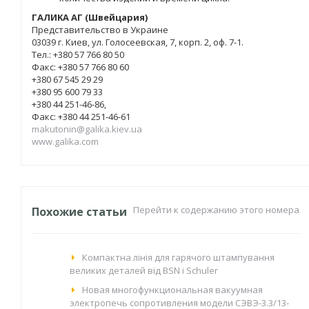
ГAЛИKA AГ (Швейцария)
Представительство в Украине
03039 г. Киев, ул. Голосеевская, 7, корп. 2, оф. 7-1.
Тел.: +380 57 766 80 50
Факс: +380 57 766 80 60
+380 67 545 29 29
+380 95 600 79 33
+380 44 251-46-86,
Факс: +380 44 251-46-61
makutonin@galika.kiev.ua
www.galika.com
Перейти к содержанию этого номера
Похожие статьи
Компактна лінія для гарячого штампування
великих деталей від BSN і Schuler
Новая многофункциональная вакуумная
электропечь сопротивления модели СЭВЭ-3.3/13-