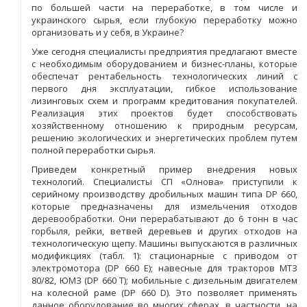
по большей части на переработке, в том числе и
украинского сырья, если глубокую переработку можно
организовать и у себя, в Украине?
Уже сегодня специалисты предприятия предлагают вместе
с необходимым оборудованием и бизнес-планы, которые
обеспечат рентабельность технологических линий с
первого дня эксплуатации, гибкое использование
лизинговых схем и программ кредитования покупателей.
Реализация этих проектов будет способствовать
хозяйственному отношению к природным ресурсам,
решению экологических и энергетических проблем путем
полной переработки сырья.
Приведем конкретный пример внедрения новых
технологий. Специалисты СП «Олнова» приступили к
серийному производству дробильных машин типа DP 660,
которые предназначены для измельчения отходов
деревообработки. Они перерабатывают до 6 тонн в час
горбыля, рейки, ветвей деревьев и других отходов на
технологическую щепу. Машины выпускаются в различных
модификциях (табл. 1): стационарные с приводом от
электромотора (DP 660 Е); навесные для тракторов МТЗ
80/82, ЮМЗ (DP 660 Т); мобильные с дизельным двигателем
на колесной раме (DP 660 D). Это позволяет применять
данное оборудование во многих сферах, в частности, на