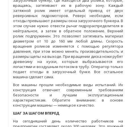
загрузочный бункер, где находятся два ролика, которые,
вращаясь, затягивают их в рабочую зону. Каждый
затяжной ролик имеет отдельный привод от двух
реверсивных гидромоторов. Реверс необходим, если
отходы превышают размеры окна загрузочного бункера. В
этом случае нужно отвести рычаг гидрораспределителя в
нейтральное, а затем в обратное положение. Верхний
ролик подпружинен. Это позволяет затягивать материал
диаметром от 10 до 160 мм любой длины. Скорость
вращения роликов изменяется с помощью регулятора
давления, при этом можно менять производительность и
размеры щепы на выходе. При вращении диска ножи рубят
древесину на куски, которые выбрасываются его
лопастями и воздушным потоком в трубу. Оператор только
подает отходы в загрузочный бунке. Все остальное
машина сделает сама.
Все машины прошли необходимые виды испытаний. Их
конструкция отвечает современным требованиям
безопасности и лучшим эксплуатационным
характеристикам. Обратите внимание: в основе
конструкции машины — немецкое качество.
ШАГ ЗА ШАГОМ ВПЕРЕД
На сегодняшний день количество работников на
предприятии составляет около 300 человек. Это дружный