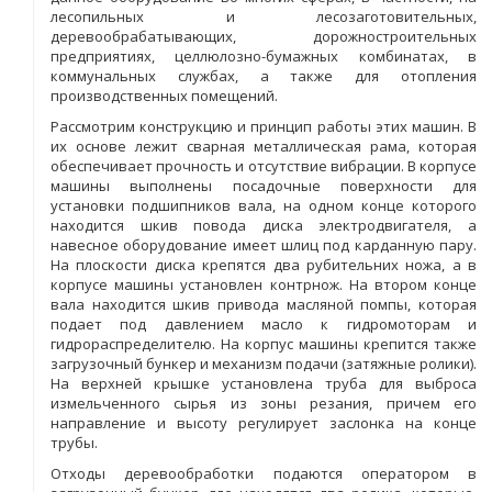
лесопильных и лесозаготовительных,
деревообрабатывающих, дорожностроительных
предприятиях, целлюлозно-бумажных комбинатах, в
коммунальных службах, а также для отопления
производственных помещений.
Рассмотрим конструкцию и принцип работы этих машин. В
их основе лежит сварная металлическая рама, которая
обеспечивает прочность и отсутствие вибрации. В корпусе
машины выполнены посадочные поверхности для
установки подшипников вала, на одном конце которого
находится шкив повода диска электродвигателя, а
навесное оборудование имеет шлиц под карданную пару.
На плоскости диска крепятся два рубительних ножа, а в
корпусе машины установлен контрнож. На втором конце
вала находится шкив привода масляной помпы, которая
подает под давлением масло к гидромоторам и
гидрораспределителю. На корпус машины крепится также
загрузочный бункер и механизм подачи (затяжные ролики).
На верхней крышке установлена труба для выброса
измельченного сырья из зоны резания, причем его
направление и высоту регулирует заслонка на конце
трубы.
Отходы деревообработки подаются оператором в