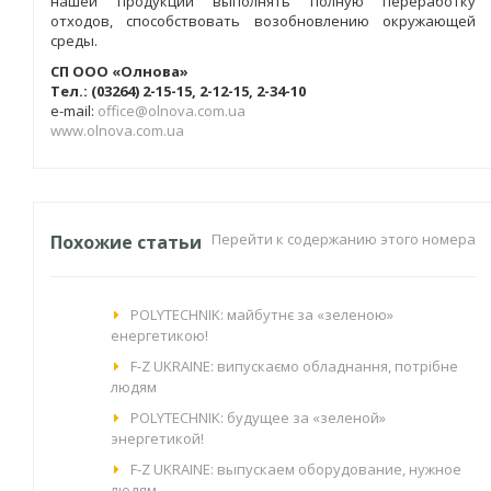
нашей продукции выполнять полную переработку
отходов, способствовать возобновлению окружающей
среды.
СП ООО «Олнова»
Тел.: (03264) 2-15-15, 2-12-15, 2-34-10
e-mail:
office@olnova.com.ua
www.olnova.com.ua
Перейти к содержанию этого номера
Похожие статьи
POLYTECHNIK: майбутнє за «зеленою»
енергетикою!
F-Z UKRAINE: випускаємо обладнання, потрібне
людям
POLYTECHNIK: будущее за «зеленой»
энергетикой!
F-Z UKRAINE: выпускаем оборудование, нужное
людям