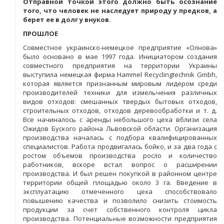
Отправной точкой этого должно быть осознание
того, что человек не наследует природу у предков, а
берет ее в долг у внуков.
ПРОШЛОЕ
Совместное украинско-немецкое предприятие «Олнова»
было основано в мае 1997 года. Инициатором создания
совместного предприятия на территории Украины
выступила немецкая фирма Hammel Recyclingtechnik Gmbh,
которая является признанным мировым лидером среди
производителей техники для измельчения различных
видов отходов: смешанных твердых бытовых отходов,
строительных отходов, отходов деревообработки и т. д.
Все начиналось с аренды небольшого цеха вблизи села
Ожидов Буского района Львовской области. Организация
производства началась с подбора квалифицированных
специалистов. Работа продвигалась бойко, и за два года с
ростом объемов производства росло и количество
работников, вскоре встал вопрос о расширении
производства. И был решен покупкой в районном центре
территории общей площадью около 3 га. Введение в
эксплуатацию отмеченного цеха способствовало
повышению качества и позволило снизить стоимость
продукции за счет собственного контроля цикла
производства. Потенциальные возможности предприятия