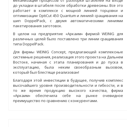
механизации процессов от разборки штабелей на входе
до укладки в штабеля после обработки древесины. Все это
работает в комплексе с мощной линией торцовки и
оптимизации OptiCut 450 Quantum и линией сращивания на
шип DoppelPack, с двумя автоматическими линиями
пакетирования заготовок.
В целом на предприятие «Аркаим» фирмой WEINIG для
различных целей было поставлено три линии сращивания
типа DoppelPack.
Для фирмы WEINIG Concept, предлагающей комплексные
системные решения, реализация этого проекта на Дальнем
Востоке, начиная с этапа планирования и до пуска в
эксплуатацию, была неким своеобразным вызовом,
который был блестяще реализован!
Благодаря этой инвестиции в будущее, получив комплекс
высочайшего уровня производительности и гибкости, и в
то же время продукцию высокого качества, фирма
«Аркаим» обеспечила себе на рынке очевидное
преимущество по сравнению с конкурентами.