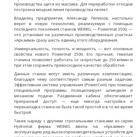
производства щита из массива. Для переработки отходов
построена мощная линия производства пеллет.
Владелец предприятия, Александр Лепихов, настолько
верит в новую технологию, реализуемую с помощью
последнего поколения станков WEINIG, — Powermat 2500, —
что установил на различных производственных участках
«Аркаима» сразу шесть единиц этого оборудования.
Универсальность, точность и мощность — вот основные
свойства нового Powermat 2500. Его прочная, тяжелая
станина позволяет работать со скоростью до 250 м/мин и
при этом сохранять превосходное качество обработки.
Данные станки могут иметь различную комплектацию,
благодаря чему соответствуют самым разным задачам.
Эффективная система управления (PowerCom) при помощи
специальной программы позиционирует шпиндели и
механизм подачи. Раздвижная кабина обеспечивает
прекрасный доступ — еще никогда настройка и
переналадка станка не была такой простой и в то же время
быстрой.
Также наряду с другими строгальными станками из серии
Hydromat фирма WEINIG ввела на «Аркаиме» в
эксплуатацию ряд высокопроизводительных устройств для