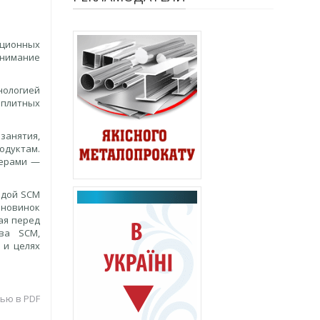
ационных
Внимание
нологией
 плитных
занятия,
одуктам.
нерами —
идой SCM
 новинок
ая перед
тва SCM,
 и целях
ью в PDF