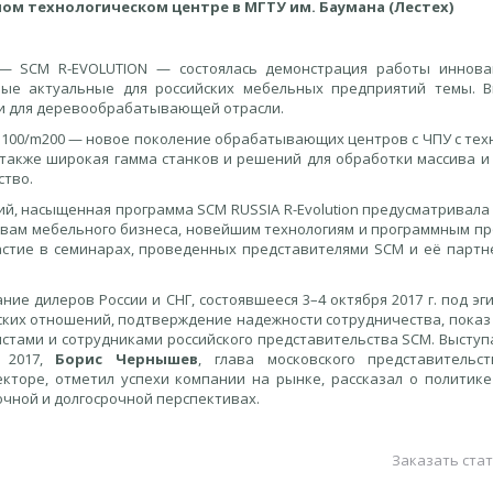
ом технологическом центре в МГТУ им. Баумана (Лестех)
 — SCM R-EVOLUTION — состоялась демонстрация работы иннов
ые актуальные для российских мебельных предприятий темы. 
и для дерево­обрабатывающей отрасли.
 m100/m200 — новое поколение обрабатывающих центров с ЧПУ с тех
а также широкая гамма станков и решений для обработки массива и
ство.
й, насыщенная программа SCM RUSSIA R-Evolution предусматривала 
ивам мебельного бизнеса, новейшим технологиям и программным пр
астие в семинарах, проведенных представителями SCM и её парт
е дилеров России и СНГ, состоявшееся 3–4 октября 2017 г. под эг
ерских отношений, подтверждение надежности сотрудничества, показ
стами и сотрудниками российского представительства SCM. Выступ
y 2017,
Борис Чернышев
, глава московского представительс
торе, отметил успехи компании на рынке, рассказал о политике
очной и долгосрочной перспективах.
Заказать стат