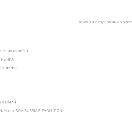
Перейти к содержанию этог
в’яних виробів
Ы РЫНКА
НЖИНИРИНГ
а мебели
N. Успех SCM RUSSIA R-EVOLUTION