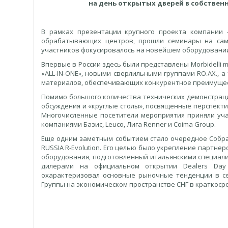
на день открытых дверей в собственн
В рамках презентации крупного проекта компании
обрабатывающих центров, прошли семинары на сам
участников фокусировалось на новейшем оборудовани
Впервые в России здесь были представлены Morbidelli
«ALL-IN-ONE», новыми сверлильными группами RO.AX., 
материалов, обеспечивающих конкурентное преимуще
Помимо большого количества технических демонстраци
обсуждения и «круглые столы», посвященные перспект
Многочисленные посетители мероприятия приняли уч
компаниями Базис, Leuco, Лига Renner и Coima Group.
Еще одним заметным событием стало очередное Собрани
RUSSIA R-Evolution. Его целью было укрепление партн
оборудования, подготовленный итальянскими специали
дилерами на официальном открытии Dealers Da
охарактеризовал основные рыночные тенденции в сек
Группы на экономическом пространстве СНГ в краткоср