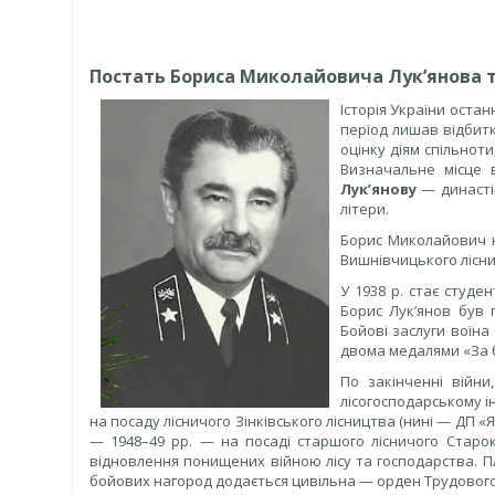
Постать Бориса Миколайовича Лук’янова та
Історія України остан
період лишав відбитк
оцінку діям спільноти
Визначальне місце 
Лук’янову
— династій
літери.
Борис Миколайович на
Вишнівчицького лісни
У 1938 р. стає студе
Борис Лук’янов був
Бойові заслуги воїн
двома медалями «За б
По закінченні війн
лісогосподарському ін
на посаду лісничого Зінківського лісництва (нині — ДП 
— 1948–49 рр. — на посаді старшого лісничого Старок
відновлення понищених війною лісу та господарства. Пл
бойових нагород додається цивільна — орден Трудового 