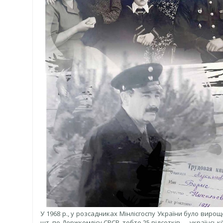
У 1968 р., у розсадниках Мінлісгоспу України було вирощен
шт. по Держкомлісу СРСР, тобто 25 відсотків — українські)