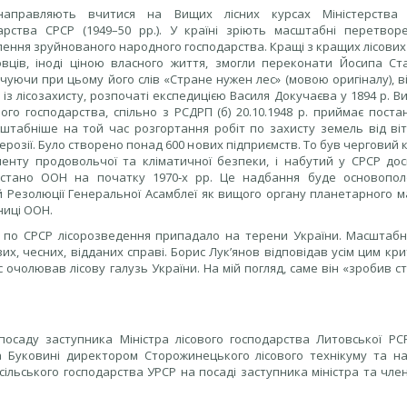
направляють вчитися на Вищих лісних курсах Міністерства 
арства СРСР (1949–50 рр.). У країні зріють масштабні перетворе
лення зруйнованого народного господарства. Кращі з кращих лісових
овців, іноді ціною власного життя, змогли переконати Йосипа Ста
чуючи при цьому його слів «Стране нужен лес» (мовою оригіналу), 
 із лісозахисту, розпочаті експедицією Василя Докучаєва у 1894 р. 
ого господарства, спільно з РСДРП (б) 20.10.1948 р. приймає пост
штабніше на той час розгортання робіт по захисту земель від віт
ерозії. Було створено понад 600 нових підприємств. То був черговий 
енту продовольчої та кліматичної безпеки, і набутий у СРСР дос
стано ООН на початку 1970‑х рр. Це надбання буде основопо
й Резолюції Генеральної Асамблеї як вищого органу планетарного м
ниці ООН.
 по СРСР лісорозведення припадало на терени України. Масштабн
х, чесних, відданих справі. Борис Лук’янов відповідав усім цим кри
 очолював лісову галузь України. На мій погляд, саме він «зробив с
посаду заступника Міністра лісового господарства Литовської РСР
 Буковині директором Сторожинецького лісового технікуму та н
і сільського господарства УРСР на посаді заступника міністра та член