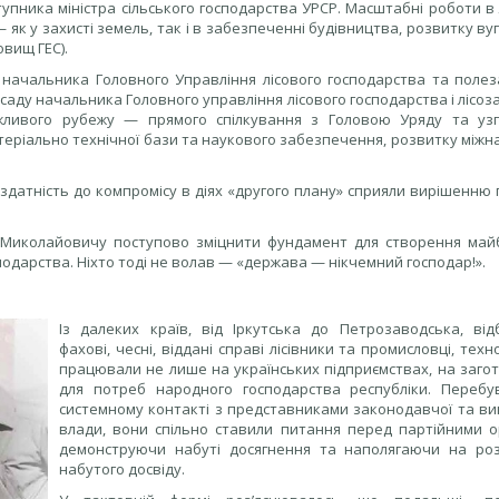
упника міністра сільського господарства УРСР. Масштабні роботи в
 як у захисті земель, так і в забезпеченні будівництва, розвитку вуг
вищ ГЕС).
і начальника Головного Управління лісового господарства та полез
осаду начальника Головного управління лісового господарства і лісоз
ажливого рубежу — прямого спілкування з Головою Уряду та уз
теріально технічної бази та наукового забезпечення, розвитку між
і здатність до компромісу в діях «другого плану» сприяли вирішенню
 Миколайовичу поступово зміцнити фундамент для створення май
подарства. Ніхто тоді не волав — «держава — нікчемний господар!».
Із далеких країв, від Іркутська до Петрозаводська, від
фахові, чесні, віддані справі лісівники та промисловці, техно
працювали не лише на українських підприємствах, на загот
для потреб народного господарства республіки. Переб
системному контакті з представниками законодавчої та ви
влади, вони спільно ставили питання перед партійними о
демонструючи набуті досягнення та наполягаючи на ро
набутого досвіду.