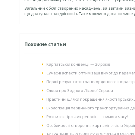
Загальний обсяг створених насаджень, за звітами зазна
що дратувало заздрісників. Таке можливо досягти лише у 
Похожие статьи
Карпатській конвенції — 20 років
Сучасні аспекти оптимізації вимог до парамет
Перші результати транскордонного інфрастру
Слово про Зодчого Лісової Справи
Практичні шляхи покращення якості гірських 
Екологізація первинного транспортування дер
Розвиток гірських регіонів — вимога часу!
Особливості створення карт змін лісів в Укр
АКТУАЛЬНІСТЬ РОЗВИТКУ ДОРОЖНЬОЇ МЕРЕЖІ 