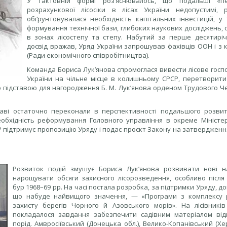
У тактовній формі роз’яснювалось, що подальші «пе
розрахункової лісосіки в лісах України недопустимі, 
обґрунтовувалася необхідність капітальних інвестицій, у 
формування технічної бази, глибоких наукових досліджень,
в зонах лісостепу та степу. Набутий за перше десятиріч
досвід вражав, Уряд України запрошував фахівців ООН і з 
(Ради економічного співробітництва).
Команда Бориса Лук’янова спромоглася вивести лісове госп
України на чільне місце в колишньому СРСР, перетворити
ло підставою для нагородження Б. М. Лук’янова орденом Трудового 
жаві остаточно переконали в перспективності подальшого розвит
обхідність реформування Головного управління в окреме Міністер
РСР підтримує пропозицію Уряду і подає проєкт Закону на затверджен
Розвиток подій змушує Бориса Лук’янова розвивати нові н
нарощувати обсяги захисного лісорозведення, особливо після
бур 1968–69 рр. На часі постала розробка, за підтримки Уряду, д
що набуде найвищого значення, — «Програми з комплексу 
захисту берегів Чорного й Азовського морів». На лісівників
покладалося завдання забезпечити садівним матеріалом від
порід. Амвросіївський (Донецька обл.), Велико-Копанівський (Х