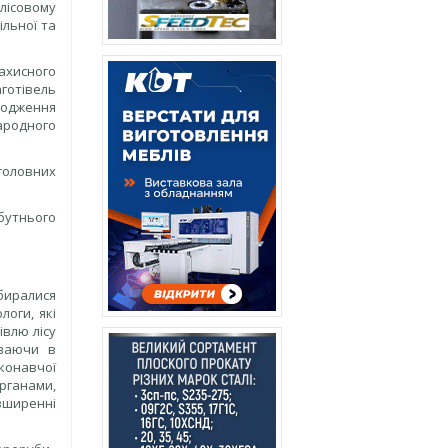
 лісовому
ільної та
ахисного
аготівель
годження
народного
 головних
бутнього
биралися
логи, які
івлю лісу
уваючи в
конавчої
рганами,
зширенні