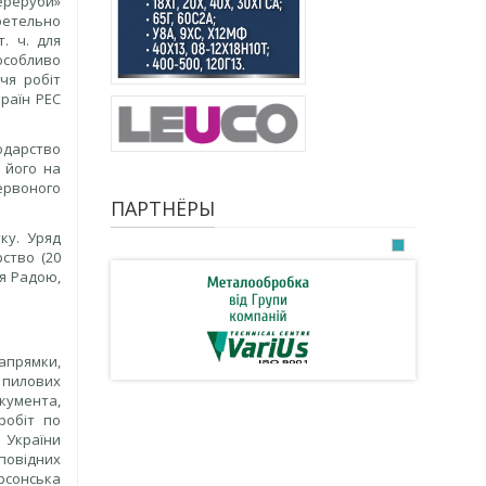
реруби»
ретельно
т. ч. для
 особливо
чя робіт
країн РЕС
одарство
 його на
Червоного
ПАРТНЁРЫ
ку. Уряд
ство (20
ня Радою,
апрямки,
 пилових
окумента,
робіт по
 України
повідних
ерсонська