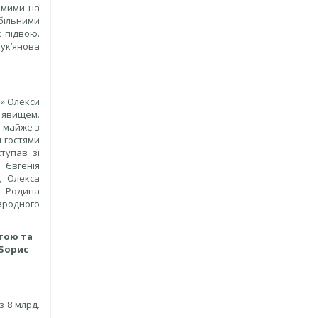
домими на
абільними
 підвою.
ук’янова
я» Олекси
 явищем.
ь майже з
и гостями
тупав зі
 Євгенія
, Олекса
. Родина
ародного
отою та
 Борис
з 8 млрд.