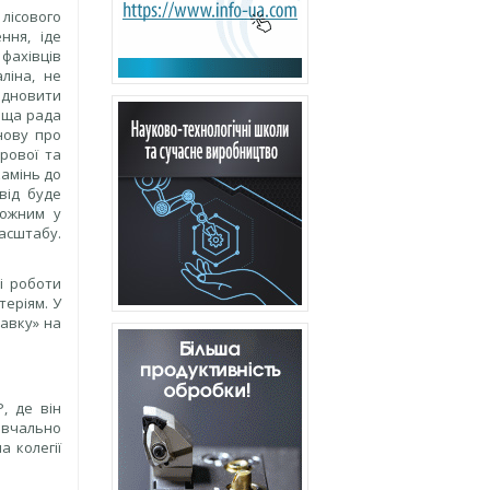
лісового
ння, іде
 фахівців
ліна, не
відновити
Вища рада
анову про
рової та
камінь до
від буде
ложним у
асштабу.
і роботи
теріям. У
тавку» на
, де він
авчально
а колегії