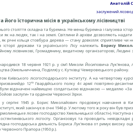
Анатолій 
заслужений лісово
 його їсторична місія в українському лісівництві
нього століття складна та буремна. Не менш буремна і галузева істор
и як на людях, так і на землі. Світлини й архіви дозволяють надат
, як річні кільця стовбура дерева — стану довкілля: сприятливе чи н
в історії держави та українського Лісу належить
Борису Микол
ному лісівникові, Громадянину, видатному організаторові, Людині 
родився 18 червня 1921 р. у сім’ї Миколи Йосиповича Лук’янова, л
цтва (Хмельниччина, Поділля) у с. Кутківці Чемеровецького району.
нтом Київського лісогосподарського інституту. А на четвертому курс
го
 призванийдо 12
Гвардійського полку 4‑ї армії повітряно-десантни
а були відзначені найвищою солдатською відзнакою — медаллю «За в
ойові заслуги» та орденом Червоної Зірки.
и, у серпні 1945 р. Борис Миколайович продовжує навчання в Ки
ституті, який закінчує в січні 1946 р. У лютому того ж року він був пр
«Ярмолинецьке лісове господарство Хмельницької області»). Наступна
остянтинівського лісгоспу. Організовує та проводить невідкладні 
ідна господарська діяльність Бориса Лук’янова от римує високу оц
Червоного Прапора (1950 р.).