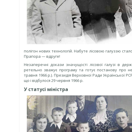
полігон нових технологій. Набуте лісовою галуззю ста
Прапора — вдруге!
Незаперечні докази значущості лісової галузі в дер
ретельно зважує програму та готує постанову про не
травня 1966 р.). Президія Верховної Ради Української 
що і відбулося 29 червня 1966 р.
У статусі міністра