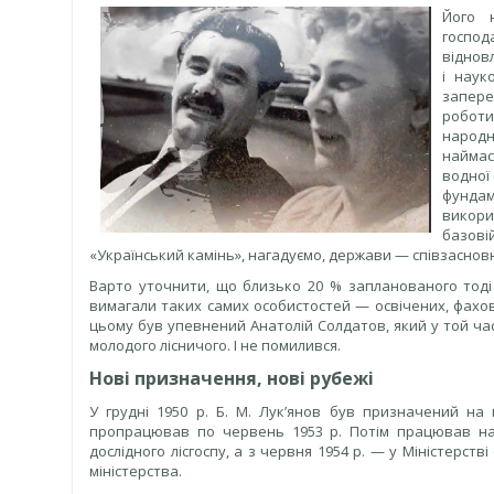
Його 
господ
віднов
і наук
запере
роботи
народн
наймас
водної 
фундам
викори
базові
«Український камінь», нагадуємо, держави — співзаснов
Варто уточнити, що близько 20 % запланованого тоді
вимагали таких самих особистостей — освічених, фахови
цьому був упевнений Анатолій Солдатов, який у той час
молодого лісничого. І не помилився.
Нові призначення, нові рубежі
У грудні 1950 р. Б. М. Лук’янов був призначений на 
пропрацював по червень 1953 р. Потім працював на
дослідного лісгоспу, а з червня 1954 р. — у Міністерств
міністерства.