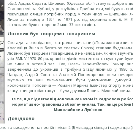
обл.), Арциз, Сарата, Ширяєво (Одеська обл.) стануть добре ві
Ставропіллі, на Кубані, у республіках Прибалтики, які будуть ст
покупцями сіянців потрібних порід, у тому числі — шипшини як
Лише за період з 1954 по 1971 рр. під керівництвом Б. М. Л
лісгоспами було створено 2 млн. 33 тис. га лісів.
Лісівник був творцем і товаришем
Спогади та оповідання, театральні вистави («Пора жовтого лист
Коломійця йшла в багатьох театрах Союзу) ставали буденним
Лісівник був творцем і товаришем, а не «злодієм», як нині звучит
усіх ЗМІ. У 1970–80 рр. кращі із діячів мистецтва та культури бул
не лише в актовій залі. Так, Олесь Терентійович Гончар вис
зверненням до українців з трибуни З’їзду лісничих у 1990 р.
Чавдар, Андрій Сова та Анатолій Пономаренко вели вечори
Мусієнко та інші письменники були учасниками дискусій
космонавта Поповича — Роман і Марина (майстер спорту міжн
класу з вищого пілотажу) — були друзями Бориса Миколайовича.
Це те, що підлягає відновленню! Разом із кадровою роб
нормативно-правовим забезпеченням. Так, як це робив
Миколайович Лук’янов.
Довідково
о та висаджено на постійні місця 2 (!) мільярди сіянців і саджанців (і
.