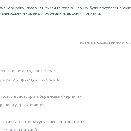
ченого року, склав 198 тисяч гектарів! Планку було поставлено дуж
злагодженій команді, професійній, дружній, приязній.
Перейти к содержанию этог
рів лісових автодоріг в Україні
ктурного проєкту в лісах Карпат
лісових водозборів в Українських Карпатах
евини у гірських лісах
аїнських Карпатах за супутниковими знімками
ЛІСОВИХ ТЕРИТОРІЙ