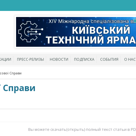
КАЦИИ
ПРЕСС-РЕЛИЗЫ
НОВОСТИ
ПОДПИСКА
СОБЫТИЯ
О НАС
сової Справи
ї Справи
Вы можете скачать(открыть) полный текст статьи в P