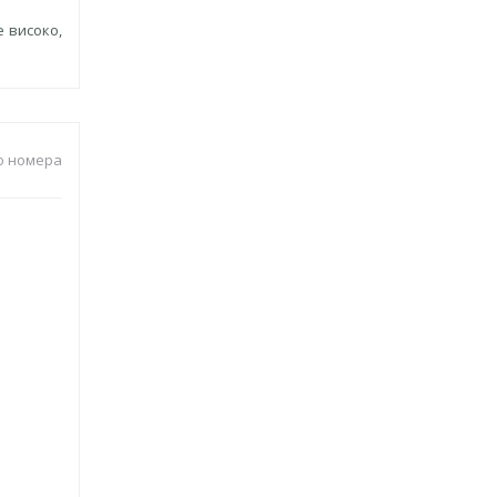
е високо,
о номера