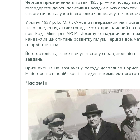
Чергове призначення в травні 1955 р. — на посаду заст
господарстві дають позитивні наслідки в усіх аспектах —
енергетичної галузей (підготовка чаш майбутніх водосхо
У липні 1957 р. Б. М. Лук’янов затверджений на посад
лісорозведення, а в листопаді 1959 р. призначений на п
при Раді Міністрів УРСР. Досягнуто надзвичайно в
найважливіших питань розвитку галузі. Перш за все, ма
співробітництва.
Його фаховість, тонке відчуття стану справ, людяність 
завдань.
Призначення на зазначену посаду дозволило Борису
Міністерства в новій якості — ведення комплексного гос
Час змін