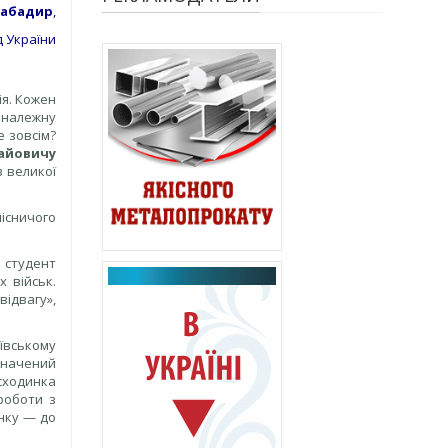
Сабадир
,
д України
ія. Кожен
и належну
е зовсім?
айовичу
з великої
існичого
і студент
х військ.
ідвагу»,
ївському
изначений
 сходинка
роботи з
інку — до