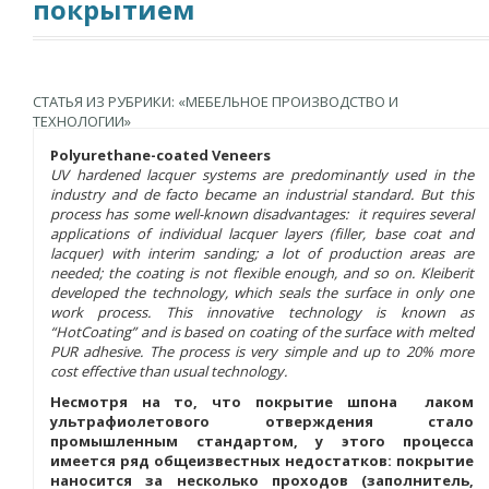
покрытием
СТАТЬЯ ИЗ РУБРИКИ: «МЕБЕЛЬНОЕ ПРОИЗВОДСТВО И
ТЕХНОЛОГИИ»
Polyurethane-coated Veneers
UV hardened lacquer systems are predominantly used in the
industry and de facto became an industrial standard. But this
process has some well-known disadvantages: it requires several
applications of individual lacquer layers (filler, base coat and
lacquer) with interim sanding; a lot of production areas are
needed; the coating is not flexible enough, and so on. Kleiberit
developed the technology, which seals the surface in only one
work process. This innovative technology is known as
“HotCoating” and is based on coating of the surface with melted
PUR adhesive. The process is very simple and up to 20% more
cost effective than usual technology.
Несмотря на то, что покрытие шпона лаком
ультрафиолетового отверждения стало
промышленным стандартом, у этого процесса
имеется ряд общеизвестных недостатков: покрытие
наносится за несколько проходов (заполнитель,