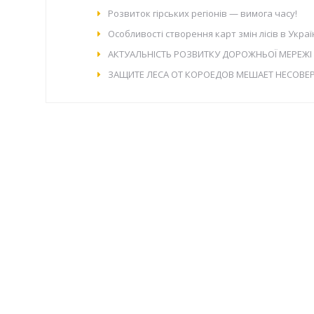
Розвиток гірських регіонів — вимога часу!
Особливості створення карт змін лісів в Укр
АКТУАЛЬНІСТЬ РОЗВИТКУ ДОРОЖНЬОЇ МЕРЕЖІ 
ЗАЩИТЕ ЛЕСА ОТ КОРОЕДОВ МЕШАЕТ НЕСОВ