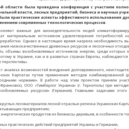
ской области была проведена конференция с участием полн
нальной власти, лесных предприятий, бизнеса и научных уч
были практические аспекты эффективного использования др
менением современных технологических процессов.
ыполняют важные для жизнедеятельности людей климатоформи
жат материальным источником удовлетворения потребностей н
переработки. Однако в настоящее время назрела необходимость в
ания низкокачественных древесных ресурсов и лесосечных отходов
ить объемы возобновляемых источников энергии, среди которых 
Поэтому в Украине, как и в развитых странах Европы, наблюдаются
е перспективы.
т анализа возможностей внедрения долговременного, неистощите
инских Карпатах путем применения методов комбинированной (
ародными нормами». В работе над этим проектом приняли уча
о-Франковск), ООО «Тимберлог Украина» (г. Тернополь) при методи
зобновляемых ресурсов» (Германия). Главными задачами этого
круглых лесоматериалов лесной отраслью региона Украинских Карп
батывающих предприятиях;
 энергетических продуктов из биомассы деревьев, в особенности т
ных практических действий предприятий Украины и Германии,