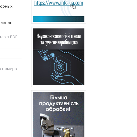
горных
планов
ью в PDF
о номера