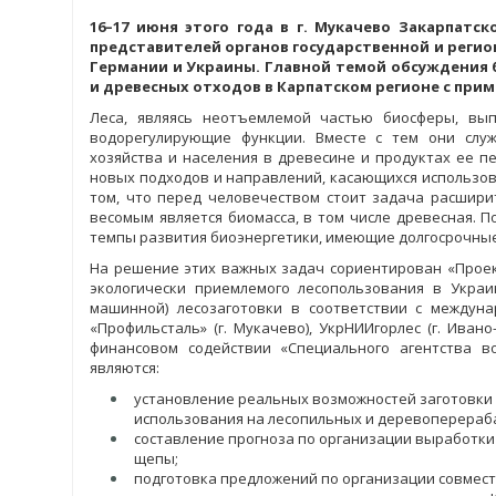
16–17 июня этого года в г. Мукачево Закарпат
представителей органов государственной и регио
Германии и Украины. Главной темой обсуждения 
и древесных отходов в Карпатском регионе с при
Леса, являясь неотъемлемой частью биосферы, в
водорегулирующие функции. Вместе с тем они слу
хозяйства и населения в древесине и продуктах ее 
новых подходов и направлений, касающихся использов
том, что перед человечеством стоит задача расшир
весомым является биомасса, в том числе древесная. 
темпы развития биоэнергетики, имеющие долгосрочны
На решение этих важных задач сориентирован «Проек
экологически приемлемого лесопользования в Укра
машинной) лесозаготовки в соответствии с междун
«Профильсталь» (г. Мукачево), УкрНИИгорлес (г. Иван
финансовом содействии «Специального агентства во
являются:
установление реальных возможностей заготовки 
использования на лесопильных и деревоперера
составление прогноза по организации выработки
щепы;
подготовка предложений по организации совмест