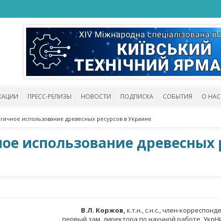
КАЦИИ
ПРЕСС-РЕЛИЗЫ
НОВОСТИ
ПОДПИСКА
СОБЫТИЯ
О НАС
гичное использование древесных ресурсов в Украине
ое использование древесных 
В.Л. Коржов,
к.т.н., с.н.с., член-корреспонд
первый зам. директора по научной работе, УкрН