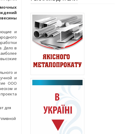
омочных
реждений
евесины
рующие и
ародного
ыработки
. Дело в
наиболее
 высокие
льного и
ручной и
стие ООО
ческом и
 проекта
ат для
опливной