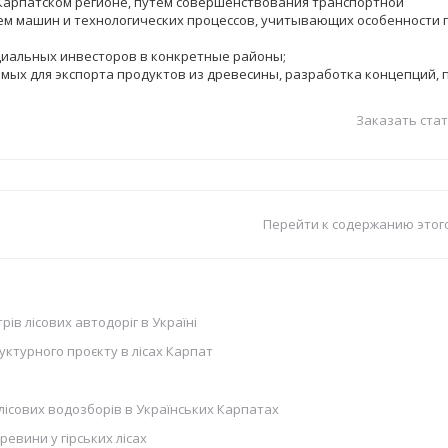
Карпатском регионе, путем совершенствования транспортной
ем машин и технологических процессов, учитывающих особенности 
иальных инвесторов в конкретные районы;
мых для экспорта продуктов из древесины, разработка концепций, 
Заказать стат
Перейти к содержанию этог
рів лісових автодоріг в Україні
ктурного проєкту в лісах Карпат
лісових водозборів в Українських Карпатах
евини у гірських лісах