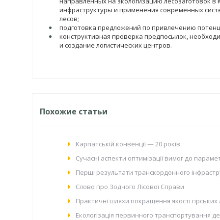
направленных на экологизацию лесозаготовок в 
инфраструктуры и применения современных сист
лесов;
подготовка предложений по привлечению потенц
конструктивная проверка предпосылок, необходи
и создание логистических центров.
Похожие статьи
Карпатській конвенції — 20 років
Сучасні аспекти оптимізації вимог до парамет
Перші результати транскордонного інфрастру
Слово про Зодчого Лісової Справи
Практичні шляхи покращення якості гірських 
Екологізація первинного транспортування дер