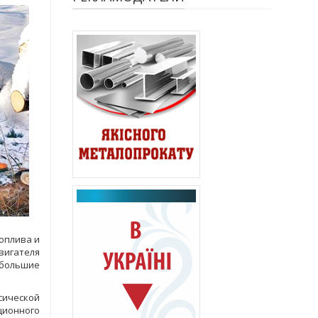
оплива и
вигателя
ебольшие
ссической
ционного