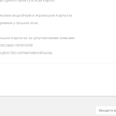
ктурного проєкту в лісах Карпат
лісових водозборів в Українських Карпатах
евини у гірських лісах
аїнських Карпатах за супутниковими знімками
ЛІСОВИХ ТЕРИТОРІЙ
ЕРШЕНСТВО НОРМАТИВНОЙ БАЗЫ