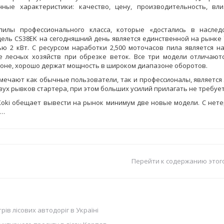
ные характеристики: качество, цену, производительность, вл
илы профессионального класса, которые «достались в наслед
одель CS38EK на сегодняшний день является единственной на рынке
ю 2 кВт. С ресурсом наработки 2,500 моточасов пила является н
е лесных хозяйств при обрезке веток. Все три модели отличают
гоне, хорошо держат мощность в широком диапазоне оборотов.
мечают как обычные пользователи, так и профессионалы, является 
вух рывков стартера, при этом больших усилий прилагать не требует
I Koki обещает вывести на рынок минимум две новые модели. С нет
м…
Перейти к содержанию этог
рів лісових автодоріг в Україні