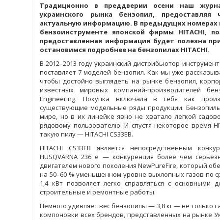
Традиционно в преддверии осени наш журн
украинского рынка бензопил, предоставляя
актуальную информацию. В предыдущих номерах м
бензоинструменте японской фирмы HITACHI, п
предоставленная информация будет полезна при
остановимся подробнее на бензопилах HITACHI.
В 2012–2013 году украинский дистрибьютор инструмен
поставляет 7 моделей бензопил. Как мы уже рассказы
чтобы достойно выглядеть на рынке бензопил, корпо
известных мировых компаний-производителей бен
Engineering. Покупка включала в себя как прои
существующие модельные ряды продукции. Бензопилы
мире, но в их линейке явно не хватало легкой садов
рядовому пользователю. И спустя некоторое время H
такую пилу — HITACHI CS33EB.
HITACHI CS33EB является непосредственным конк
HUSQVARNA 236 e — конкуренция более чем серьезн
двигателем нового поколения NewPureFire, который о
на 50–60 % уменьшенном уровне выхлопных газов по 
1,4 кВт позволяет легко справляться с основными 
строительные и ремонтные работы.
Немного удивляет вес бензопилы — 3,8 кг — не только с
компоновки всех брендов, представленных на рынке У