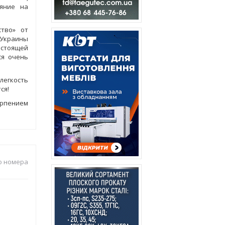
ияние на
ство» от
 Украины
астоящей
ся очень
легкость
ся!
ерпением
о номера