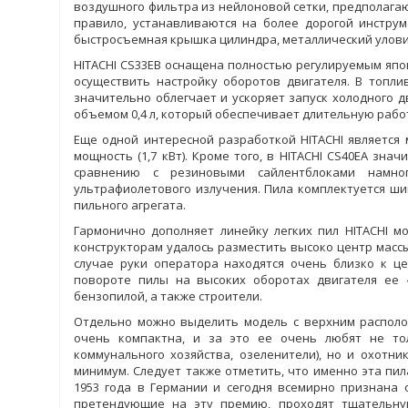
воздушного фильтра из нейлоновой сетки, предполага
правило, устанавливаются на более дорогой инстру
быстросъемная крышка цилиндра, металлический улови
HITACHI CS33EB оснащена полностью регулируемым япо
осуществить настройку оборотов двигателя. В топли
значительно облегчает и ускоряет запуск холодного 
объемом 0,4 л, который обеспечивает длительную рабо
Еще одной интересной разработкой HITACHI является 
мощность (1,7 кВт). Кроме того, в HITACHI CS40EA з
сравнению с резиновыми сайлентблоками намн
ультрафиолетового излучения. Пила комплектуется ши
пильного агрегата.
Гармонично дополняет линейку легких пил HITACHI м
конструкторам удалось разместить высоко центр массы
случае руки оператора находятся очень близко к це
повороте пилы на высоких оборотах двигателя ее 
бензопилой, а также строители.
Отдельно можно выделить модель с верхним располож
очень компактна, и за это ее очень любят не тол
коммунального хозяйства, озеленители), но и охотн
минимум. Следует также отметить, что именно эта пила
1953 года в Германии и сегодня всемирно признана
претендующие на эту премию, проходят тщательную