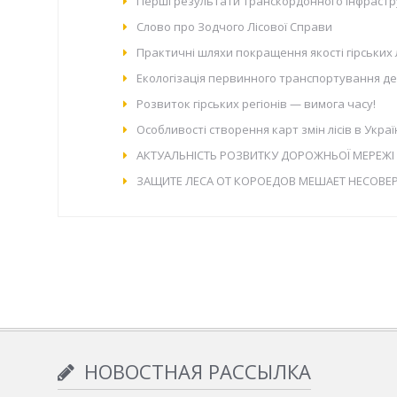
Перші результати транскордонного інфрастру
Слово про Зодчого Лісової Справи
Практичні шляхи покращення якості гірських 
Екологізація первинного транспортування дер
Розвиток гірських регіонів — вимога часу!
Особливості створення карт змін лісів в Укр
АКТУАЛЬНІСТЬ РОЗВИТКУ ДОРОЖНЬОЇ МЕРЕЖІ 
ЗАЩИТЕ ЛЕСА ОТ КОРОЕДОВ МЕШАЕТ НЕСОВ
НОВОСТНАЯ РАССЫЛКА