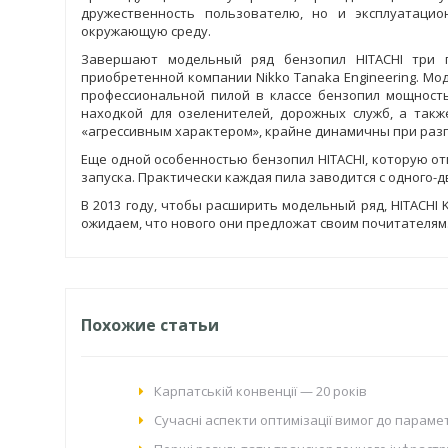
дружественность пользователю, но и эксплуатацион
окружающую среду.
Завершают модельный ряд бензопил HITACHI три п
приобретенной компании Nikko Tanaka Engineering. М
профессиональной пилой в классе бензопил мощность
находкой для озеленителей, дорожных служб, а такж
«агрессивным характером», крайне динамичны при раз
Еще одной особенностью бензопил HITACHI, которую от
запуска. Практически каждая пила заводится с одного-д
В 2013 году, чтобы расширить модельный ряд, HITACH
ожидаем, что нового они предложат своим почитателя
Похожие статьи
Карпатській конвенції — 20 років
Сучасні аспекти оптимізації вимог до парамет