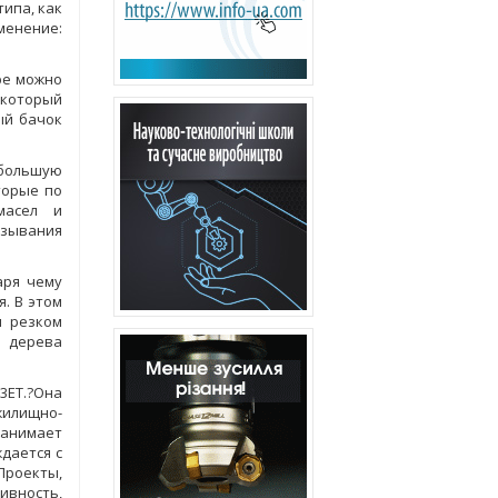
ипа, как
менение:
ре можно
 который
ый бачок
 большую
торые по
масел и
азывания
аря чему
. В этом
и резком
е дерева
3ET.?Она
жилищно-
занимает
дается с
Проекты,
ивность,