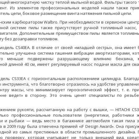
ющей многократную чистку теплой мыльной водой. Фильтры такого т
мент. Из элементов профессиональных моделей нашли также при
тель цепи, боковое размещение винта натяжения пильной цепи.
нским карбюратором Walbro. При необходимости в сервисном цент
вной системе пилы также присутствует ручной топливный насос,
двигателя. Дополнительным преимуществом пилы является топливн
ту без дозаправки топливом.
модель CS40EA. В отличие от своей «младшей сестры», она имеет
начительно улучшена система гашения вибрации амортизаторами, ко
ого меньше подвержены разрушающему влиянию бензина, 
ной длиной 40 см, имеет регулируемый насос подачи масла для см
одель CS33EA с горизонтальным расположением цилиндра. Благод
 инструмента, что благотворно отразилось на удобстве управления
нтру массы, что минимизирует гироскопический эффект, т. е. пр
«не ведет» в сторону. Это очень ценят специалисты по резьб
ением рукояти, рассчитанную на работу с вышки, — HITACHI CS3
ько профессиональные пользователи (энергетики, работники 
ики и рыбаки — ведь место в багажнике автомобиля такая пила 
 в 2009 году была отмечена премией «iF Design Award». Она присуж
 одной из самых престижных в области промышленного дизайна. 
 проверку, которая учитывает не только внешний вид, креат