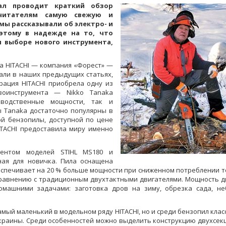
ал проводит краткий обзор
 читателям самую свежую и
ы рассказывали об электро- и
оэтому в надежде на то, что
 выборе нового инструмента,
та HITACHI — компания «Форест» —
вали в наших предыдущих статьях,
рация HITACHI приобрела одну из
зоинструмента — Nikko Tanaka
зводственные мощности, так и
 Tanaka достаточно популярны в
ой бензопилы, доступной по цене
ITACHI предоставила миру именно
урентом моделей STIHL MS180 и
ая для новичка. Пила оснащена
беспечивает на 20 % больше мощности при сниженном потреблении т
сравнению с традиционным двухтактными двигателями. Мощность д
домашними задачами: заготовка дров на зиму, обрезка сада, н
амый маленький в модельном ряду HITACHI, но и среди бензопил кла
краины. Среди особенностей можно выделить конструкцию двухсек