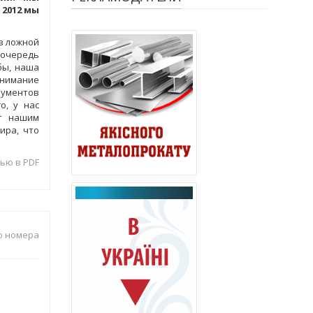
 2012 мы
з ложной
 очередь
бы, наша
внимание
окументов
о, у нас
ет нашим
ира, что
ью в PDF
о номера