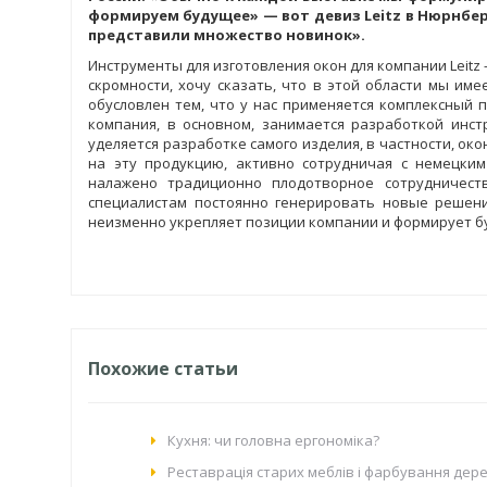
формируем будущее» — вот девиз Leitz в Нюрнберг
представили множество новинок».
Инструменты для изготовления окон для компании Leit
скромности, хочу сказать, что в этой области мы и
обусловлен тем, что у нас применяется комплексный 
компания, в основном, занимается разработкой инс
уделяется разработке самого изделия, в частности, ок
на эту продукцию, активно сотрудничая с немецким 
налажено традиционно плодотворное сотрудничест
специалистам постоянно генерировать новые решени
неизменно укрепляет позиции компании и формирует 
Похожие статьи
Кухня: чи головна ергономіка?
Реставрація старих меблів і фарбування дере