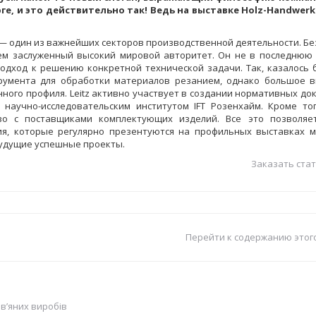
е, и это действительно так! Ведь на выставке Holz-Handwerk
z — один из важнейших секторов производственной деятельности. Бе
меем заслуженный высокий мировой авторитет. Он не в последнюю
подход к решению конкретной технической задачи. Так, казалось 
трумента для обработки материалов резанием, однако большое 
онного профиля. Leitz активно участвует в создании нормативных д
научно-исследовательским институтом IFT Розенхайм. Кроме тог
во с поставщиками комплектующих изделий. Все это позволя
я, которые регулярно презентуются на профильных выставках м
будущие успешные проекты.
Заказать стат
Перейти к содержанию этог
в’яних виробів